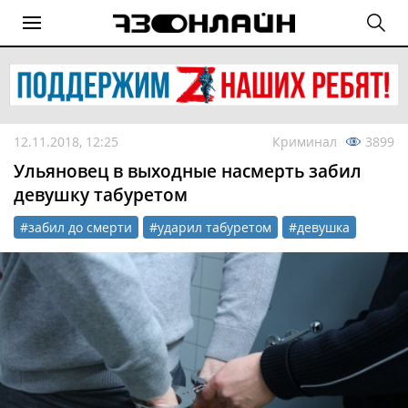
12.11.2018, 12:25
Криминал
3899
Ульяновец в выходные насмерть забил
девушку табуретом
#забил до смерти
#ударил табуретом
#девушка