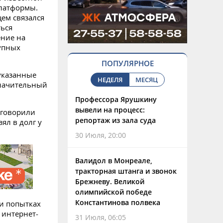
латформы.
цем связался
ться
ение на
упных
ПОПУЛЯРНОЕ
указанные
НЕДЕЛЯ
МЕСЯЦ
значительный
Профессора Ярушкину
вывели на процесс:
уговорили
репортаж из зала суда
ял в долг у
30 Июля, 20:00
Валидол в Монреале,
тракторная штанга и звонок
Брежневу. Великой
олимпийской победе
Константинова полвека
и попытках
 интернет-
31 Июля, 06:05