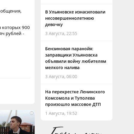
ообщения,
В Ульяновске изнасиловали
несовершеннолетнюю
девочку
з которых 900
яч рублей -
3 Августа, 22:55
Бензиновая паранойя:
заправщики Ульяновска
объявили войну любителям
мелкого налива
3 Августа, 06:00
На перекрестке Ленинского
Комсомола и Туполева
произошло массовое ДТП
1 Августа, 19:52
i