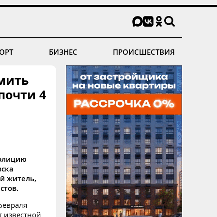
ОРТ
БИЗНЕС
ПРОИСШЕСТВИЯ
мить
почти 4
полицию
вска
й житель,
стов.
февраля
т известной