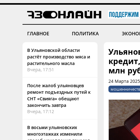
ГЛАВНОЕ
ПОЛИТИКА
ЭКОНО
Ульяно
В Ульяновской области
растёт производство мяса и
кредит
растительного масла
млн ру
Вчера, 17:51
24 Марта 2025
После жалоб ульяновцев
мошенничест
ремонт подъездных путей к
СНТ «Свияга» обещают
закончить завтра
Вчера, 17:12
В восьми ульяновских
многоэтажках изменили