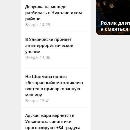
Девушка на мопеде
разбилась в Николаевском
районе
Ролик длит
Вчера, 14:29
а смеяться
В Ульяновске пройдёт
антитеррористическое
учение
Вчера, 14:06
На Шолмова ночью
«бесправный» мотоциклист
влетел в припаркованную
машину
Вчера, 13:41
Адская жара вернется в
Ульяновск: синоптики
прогнозируют +34 градуса