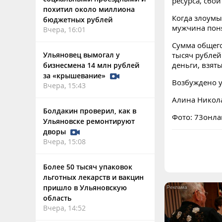
ресурса, сбо
похитил около миллиона
Когда злоумы
бюджетных рублей
мужчина поня
Вчера, 16:01
Сумма общего
Ульяновец вымогал у
тысяч рублей
деньги, взяты
бизнесмена 14 млн рублей
за «крышевание»
Возбуждено у
Вчера, 15:43
Алина Никол
Болдакин проверил, как в
Фото: 73онл
Ульяновске ремонтируют
дворы
Вчера, 15:08
Более 50 тысяч упаковок
льготных лекарств и вакцин
пришло в Ульяновскую
область
Вчера, 14:52