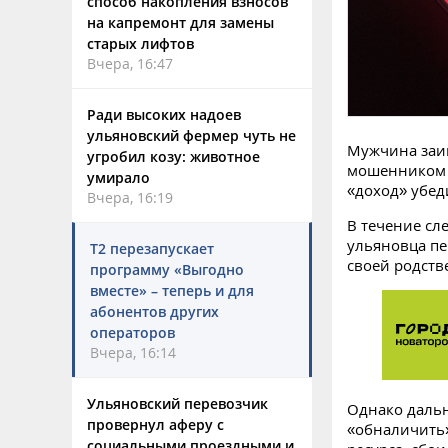
способ накопления взносов
на капремонт для замены
старых лифтов
Вчера, 16:47
Ради высоких надоев
ульяновский фермер чуть не
Мужчина заи
угробил козу: животное
мошенником 
умирало
«доход» убед
Вчера, 16:19
В течение с
ульяновца пе
Т2 перезапускает
своей родств
программу «Выгодно
вместе» – теперь и для
абонентов других
операторов
Вчера, 16:14
Ульяновский перевозчик
Однако дальн
провернул аферу с
«обналичить»
социальными проездными и