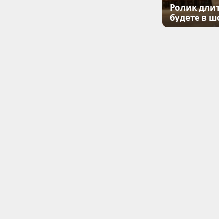
Ролик длит
будете в ш