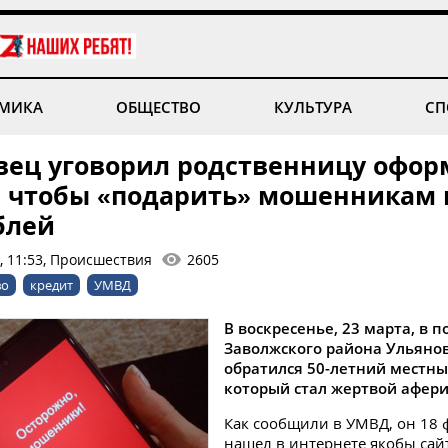
МИКА
ОБЩЕСТВО
КУЛЬТУРА
СП
вец уговорил родственницу офор
, чтобы «подарить» мошенникам 
блей
, 11:53, Происшествия
2605
во
кредит
УМВД
В воскресенье, 23 марта, в 
Заволжского района Ульяно
обратился 50-летний местны
который стал жертвой афери
Как сообщили в УМВД, он 18 
нашел в интернете якобы сай