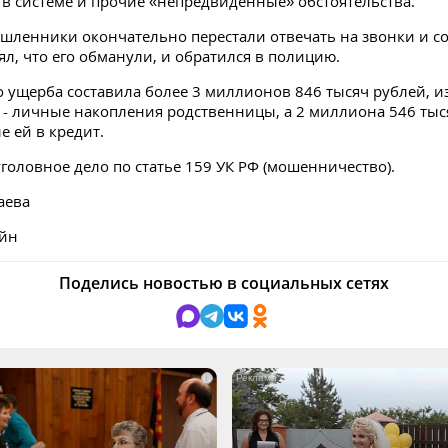
и в системе и прочие «непредвиденные» обстоятельства.
шленники окончательно перестали отвечать на звонки и с
л, что его обманули, и обратился в полицию.
 ущерба составила более 3 миллионов 846 тысяч рублей, и
 - личные накопления родственницы, а 2 миллиона 546 тыс
е ей в кредит.
головное дело по статье 159 УК РФ (мошенничество).
аева
айн
Поделись новостью в социальных сетях
i