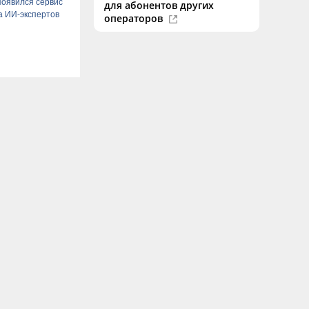
появился сервис
для абонентов других
а ИИ-экспертов
операторов