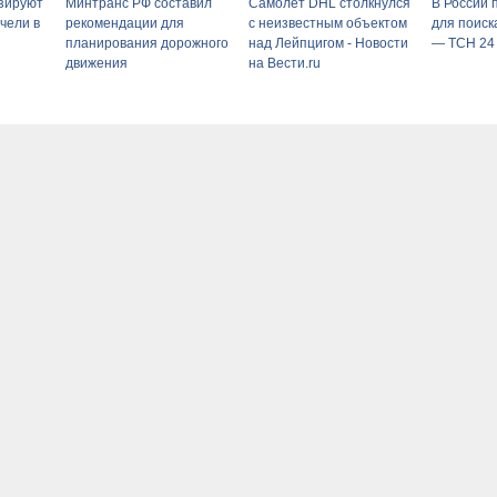
зируют
Минтранс РФ составил
Самолет DHL столкнулся
В России 
чели в
рекомендации для
с неизвестным объектом
для поиск
планирования дорожного
над Лейпцигом - Новости
— ТСН 24
движения
на Вести.ru