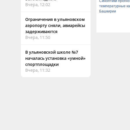
Синоптики прогно
Вчера, 12:02
температурные ка
Башкирии
Ограничения в ульяновском
аэропорту сняли, авиарейсы
задерживаются
Вчера, 11:50
В ульяновской школе №7
началась установка «умной»
спортплощадки
Вчера, 11:32