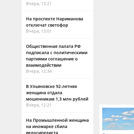
Вчера, 13:21
На проспекте Нариманова
отключат светофор
Вчера, 13:01
Общественная палата РФ
подписала с политическими
партиями соглашение о
взаимодействии
Вчера, 12:34
В Ульяновске 92-летняя
женщина отдала
мошенникам 1,3 млн рублей
Вчера, 12:21
На Промышленной женщина
на иномарке сбила
велосипедиста