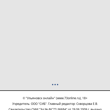
© "Ульяновск онлайн" (www.73online.ru), 18+
Учредитель: ООО "СИБ". Главный редактор: Скворцова Е.В.
Свидетельство СМИ "Эл № ФС77-36684" от 29.06.2009 г. выдано