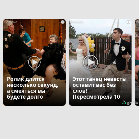
i
i
Ролик длится
Этот танец невесты
несколько секунд,
оставит вас без
а смеяться вы
слов!
будете долго
Пересмотрела 10
раз