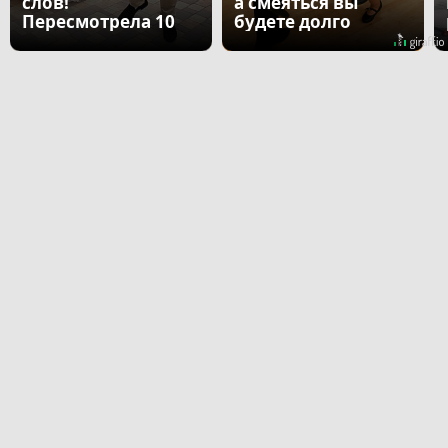
слов!
а смеяться вы
Пересмотрела 10
будете долго
раз