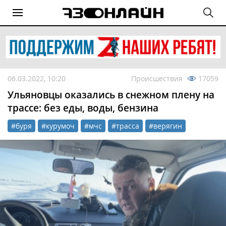
06.03.2022, 10:20
Происшествия
17059
Ульяновцы оказались в снежном плену на
трассе: без еды, воды, бензина
#буря
#курумоч
#мчс
#трасса
#верягин