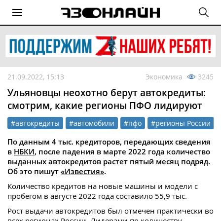
21.09.2022, 15:13
Экономика
3245
Ульяновцы неохотно берут автокредиты:
смотрим, какие регионы ПФО лидируют
#автокредиты
#автомобили
#пфо
#регионы России
По данным 4 тыс. кредиторов, передающих сведения
в
НБКИ
, после падения в марте 2022 года количество
выданных автокредитов растет пятый месяц подряд.
Об это пишут
«Известия»
.
Количество кредитов на новые машины и модели с
пробегом в августе 2022 года составило 55,9 тыс.
Рост выдачи автокредитов был отмечен практически во
всех регионах России. Лидерами по количеству