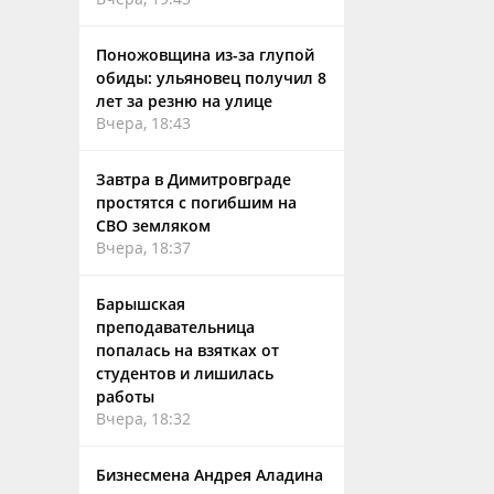
Поножовщина из-за глупой
обиды: ульяновец получил 8
лет за резню на улице
Вчера, 18:43
Завтра в Димитровграде
простятся с погибшим на
СВО земляком
Вчера, 18:37
Барышская
преподавательница
попалась на взятках от
студентов и лишилась
работы
Вчера, 18:32
Бизнесмена Андрея Аладина