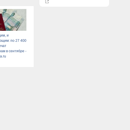
им, и
щим: по 27 400
учат
ам в сентябре -
a.ru