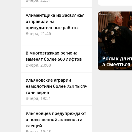
Вчера, 22:51
Алиментщика из Засвияжья
отправили на
принудительные работы
Вчера, 21:46
В многоэтажках региона
Ролик длит
заменят более 500 лифтов
а смеяться
Вчера, 20:08
Ульяновские аграрии
намолотили более 724 тысяч
тонн зерна
Вчера, 19:51
Ульяновцев предупреждают
о повышенной активности
клещей
Вчера, 19:43