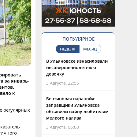
ПОПУЛЯРНОЕ
НЕДЕЛЯ
МЕСЯЦ
В Ульяновске изнасиловали
несовершеннолетнюю
девочку
рировать
а за январь-
3 Августа, 22:55
ентов.
вело к
Бензиновая паранойя:
заправщики Ульяновска
е регулярных
объявили войну любителям
мелкого налива
оказатель
3 Августа, 06:00
гичного