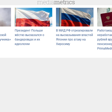
Президент Польши
В МИД РФ отреагировали
Работающ
ской
жёстко высказался о
на высказывания властей
неработаю
учника»
бандеровцах и их
Японии про атаку на
рублей вр
идеологии
Хиросиму
пенсионер
PrimaMedi