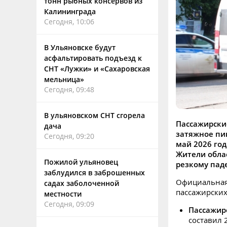
тонн рыбных консервов из
Калининграда
Сегодня, 10:06
В Ульяновске будут
асфальтировать подъезд к
СНТ «Лужки» и «Сахаровская
мельница»
Сегодня, 09:48
В ульяновском СНТ сгорела
Пассажирски
дача
затяжное пи
Сегодня, 09:20
май 2026 го
Жители обла
Пожилой ульяновец
резкому пад
заблудился в заброшенных
Официальная 
садах заболоченной
пассажирских
местности
Сегодня, 09:09
Пассажир
составил 