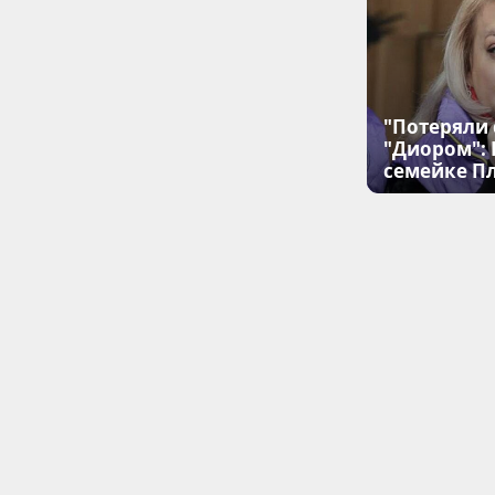
"Потеряли 
"Диором":
семейке П