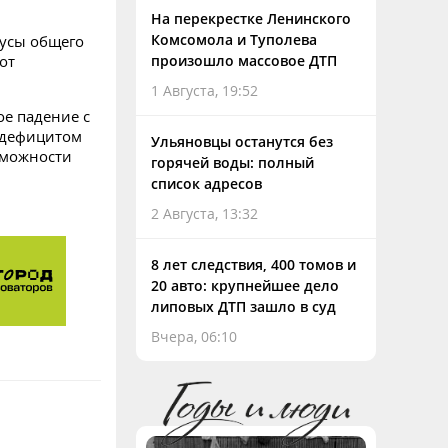
На перекрестке Ленинского
Комсомола и Туполева
бусы общего
от
произошло массовое ДТП
1 Августа, 19:52
ое падение с
 дефицитом
Ульяновцы останутся без
зможности
горячей воды: полный
список адресов
2 Августа, 13:32
8 лет следствия, 400 томов и
20 авто: крупнейшее дело
липовых ДТП зашло в суд
Вчера, 06:10