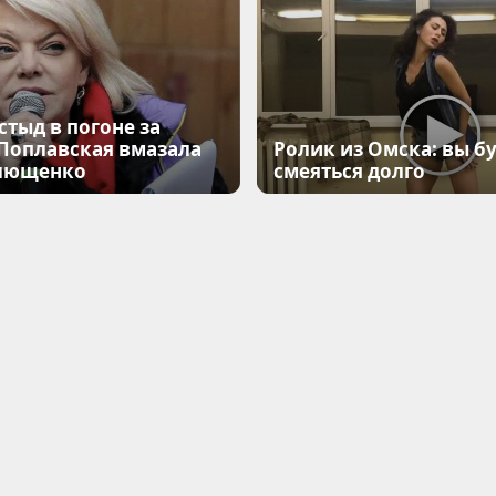
стыд в погоне за
 Поплавская вмазала
Ролик из Омска: вы б
лющенко
смеяться долго