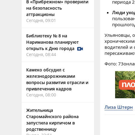
В «Прибрежном» проверили
периода 2
на безопасность
Люди ухо
аттракционы
пользован
Сегодня, 09:01
прошлого
Ульяновцы, о
Библиотеку № 8 на
хроническим
Нариманова планируют
водителей и 
открыть к Дню города
пересаживают
Сегодня, 08:44
Фото: 73онл
Камеко обсудил с
железнодорожниками
вопросы развития отрасли и
привлечения кадров
Сегодня, 08:00
Лиза Штерн
Жительница
Старомайнского района
запустила кирпичом в
родственницу