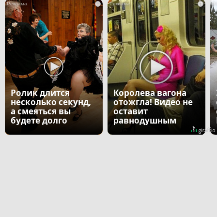
i
i
Ролик длится
Королева вагона
несколько секунд,
отожгла! Видео не
а смеяться вы
оставит
будете долго
равнодушным