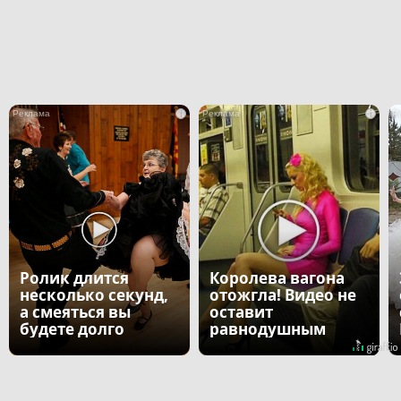
i
i
Ролик длится
Королева вагона
несколько секунд,
отожгла! Видео не
а смеяться вы
оставит
будете долго
равнодушным