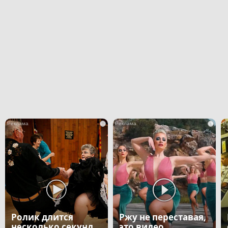
i
i
Ролик длится
Ржу не переставая,
несколько секунд,
это видео