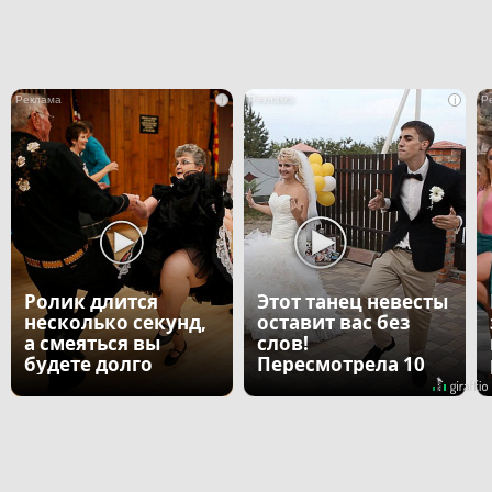
i
i
Ролик длится
Этот танец невесты
несколько секунд,
оставит вас без
а смеяться вы
слов!
будете долго
Пересмотрела 10
раз