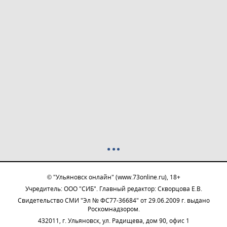
© "Ульяновск онлайн" (www.73online.ru), 18+
Учредитель: ООО "СИБ". Главный редактор: Скворцова Е.В.
Свидетельство СМИ "Эл № ФС77-36684" от 29.06.2009 г. выдано
Роскомнадзором.
432011, г. Ульяновск, ул. Радищева, дом 90, офис 1