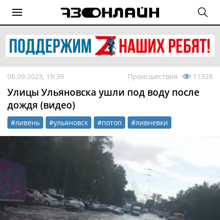
06.09.2023, 19:39
Происшествия
11328
Улицы Ульяновска ушли под воду после
дождя (видео)
#ливень
#ульяновск
#потоп
#ливневки