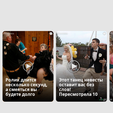
i
i
Ролик длится
Этот танец невесты
несколько секунд,
оставит вас без
а смеяться вы
слов!
будете долго
Пересмотрела 10
раз