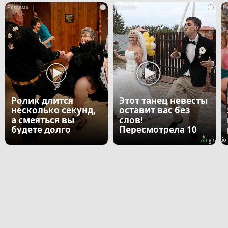
i
i
Ролик длится
Этот танец невесты
несколько секунд,
оставит вас без
а смеяться вы
слов!
будете долго
Пересмотрела 10
раз