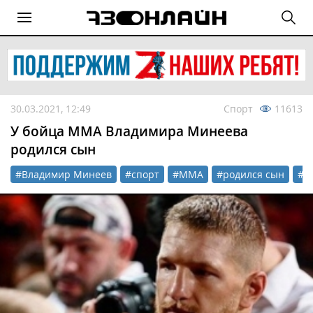
30.03.2021, 12:49
Спорт
11613
У бойца ММА Владимира Минеева
родился сын
#Владимир Минеев
#спорт
#MMA
#родился сын
#д