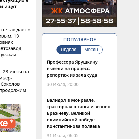
лектующих в
ки ищут
 не так давно
овым. 19
ПОПУЛЯРНОЕ
ловиях
автозавод
НЕДЕЛЯ
МЕСЯЦ
цузская
Профессора Ярушкину
вывели на процесс:
. 23 июня на
репортаж из зала суда
мьер-
 Соколов
30 Июля, 20:00
ы продолжим
Валидол в Монреале,
тракторная штанга и звонок
Брежневу. Великой
олимпийской победе
Константинова полвека
31 Июля, 06:05