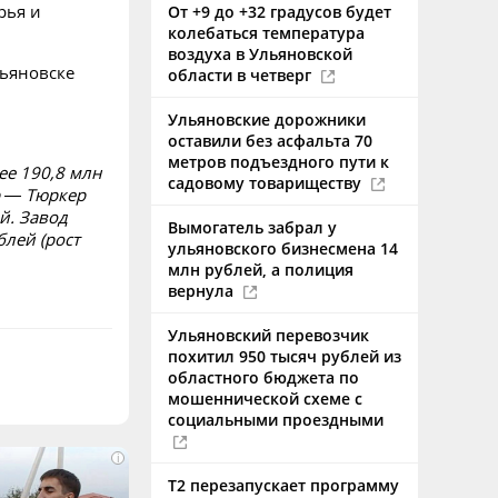
рья и
От +9 до +32 градусов будет
колебаться температура
воздуха в Ульяновской
льяновске
области в четверг
Ульяновские дорожники
оставили без асфальта 70
метров подъездного пути к
ее 190,8 млн
садовому товариществу
р — Тюркер
й. Завод
Вымогатель забрал у
блей (рост
ульяновского бизнесмена 14
млн рублей, а полиция
вернула
Ульяновский перевозчик
похитил 950 тысяч рублей из
областного бюджета по
мошеннической схеме с
социальными проездными
i
Т2 перезапускает программу