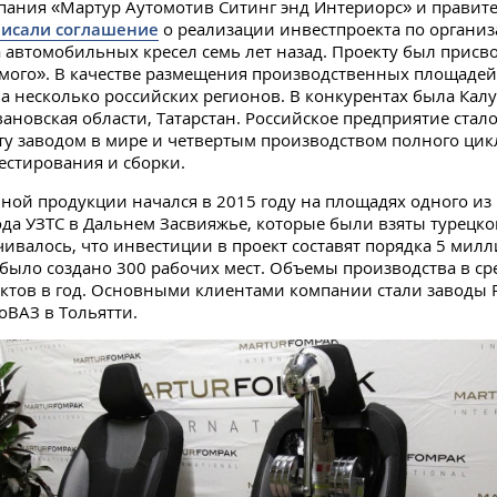
пания «Мартур Аутомотив Ситинг энд Интериорс» и правит
исали соглашение
о реализации инвестпроекта по органи
 автомобильных кресел семь лет назад. Проекту был присво
мого». В качестве размещения производственных площаде
а несколько российских регионов. В конкурентах была Калу
вановская области, Татарстан. Российское предприятие стало
ету заводом в мире и четвертым производством полного ци
тестирования и сборки.
ной продукции начался в 2015 году на площадях одного из
да УЗТС в Дальнем Засвияжье, которые были взяты турецко
чивалось, что инвестиции в проект составят порядка 5 милл
было создано 300 рабочих мест. Объемы производства в с
ктов в год. Основными клиентами компании стали заводы R
оВАЗ в Тольятти.