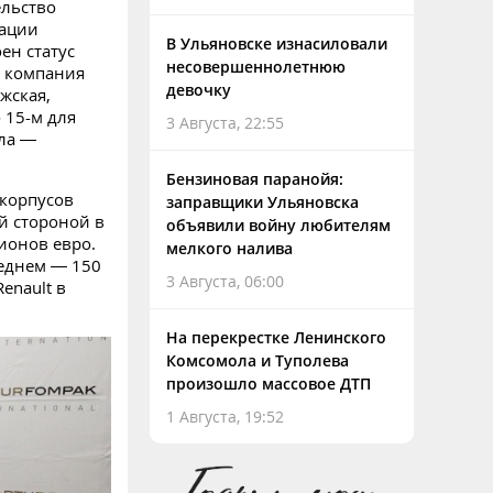
ельство
зации
В Ульяновске изнасиловали
ен статус
несовершеннолетнюю
й компания
девочку
жская,
 15-м для
3 Августа, 22:55
кла —
Бензиновая паранойя:
 корпусов
заправщики Ульяновска
й стороной в
объявили войну любителям
ионов евро.
мелкого налива
реднем — 150
3 Августа, 06:00
enault в
На перекрестке Ленинского
Комсомола и Туполева
произошло массовое ДТП
1 Августа, 19:52