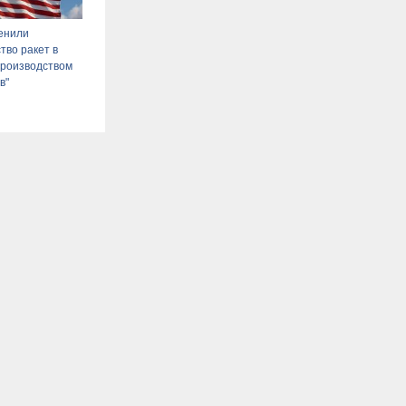
енили
тво ракет в
производством
в"