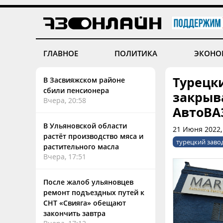
ГЛАВНОЕ
ПОЛИТИКА
ЭКОНО
Турецки
В Засвияжском районе
сбили пенсионера
закрыв
Вчера, 20:58
АвтоВА
В Ульяновской области
21 Июня 2022,
растёт производство мяса и
турецкий заво
растительного масла
Вчера, 17:51
После жалоб ульяновцев
ремонт подъездных путей к
СНТ «Свияга» обещают
закончить завтра