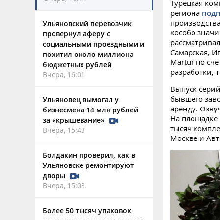
Турецкая ком
региона
подп
производства
Ульяновский перевозчик
«особо значи
провернул аферу с
рассматривал
социальными проездными и
Самарская, И
похитил около миллиона
Martur по сч
бюджетных рублей
разработки, 
Вчера, 16:01
Выпуск серий
бывшего заво
Ульяновец вымогал у
аренду. Озву
бизнесмена 14 млн рублей
На площадке 
за «крышевание»
тысяч компле
Вчера, 15:43
Москве и Авт
Болдакин проверил, как в
Ульяновске ремонтируют
дворы
Вчера, 15:08
Более 50 тысяч упаковок