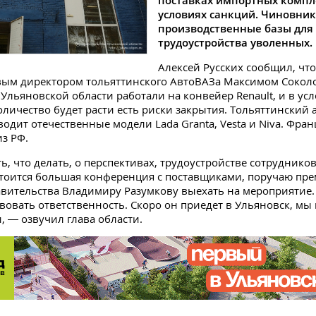
поставках импортных комп
условиях санкций. Чиновни
производственные базы для
трудоустройства уволенных.
Алексей Русских сообщил, что
вым директором тольяттинского АвтоВАЗа Максимом Сокол
Ульяновской области работали на конвейер Renault, и в ус
оличество будет расти есть риски закрытия. Тольяттинский 
водит отечественные модели Lada Granta, Vesta и Niva. Фран
из РФ.
ь, что делать, о перспективах, трудоустройстве сотрудников
тоится большая конференция с поставщиками, поручаю пре
вительства Владимиру Разумкову выехать на мероприятие.
вовать ответственность. Скоро он приедет в Ульяновск, м
, — озвучил глава области.