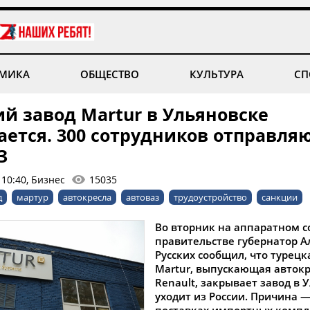
МИКА
ОБЩЕСТВО
КУЛЬТУРА
СП
й завод Martur в Ульяновске
ается. 300 сотрудников отправля
З
 10:40, Бизнес
15035
д
мартур
автокресла
автоваз
трудоустройство
санкции
Во вторник на аппаратном 
правительстве губернатор А
Русских сообщил, что турец
Martur, выпускающая автокр
Renault, закрывает завод в 
уходит из России. Причина 