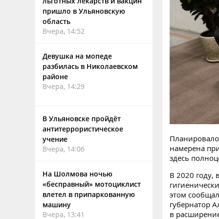
льготных лекарств и вакцин
пришло в Ульяновскую
область
Вчера, 14:52
Девушка на мопеде
разбилась в Николаевском
районе
Вчера, 14:29
В Ульяновске пройдёт
антитеррористическое
Планировалос
учение
намерена при
Вчера, 14:06
здесь полноц
На Шолмова ночью
В 2020 году,
«бесправный» мотоциклист
гигиенически
этом сообщал
влетел в припаркованную
губернатор А
машину
в расширение
Вчера, 13:41