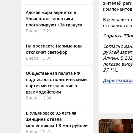
жителей реги
компонентов,
Адская жара вернется в
Ульяновск: синоптики
В феврале эт
прогнозируют +34 градуса
отправился в
Вчера, 13:21
Справка 73on
Согласно да
На проспекте Нариманова
рублей зарег
отключат светофор
Ялчын. В 202
Вчера, 13:01
показал выру
27,1%).
Общественная палата РФ
подписала с политическими
Дарья Косар
партиями соглашение о
взаимодействии
Вчера, 12:34
В Ульяновске 92-летняя
женщина отдала
мошенникам 1,3 млн рублей
Вчера, 12:21