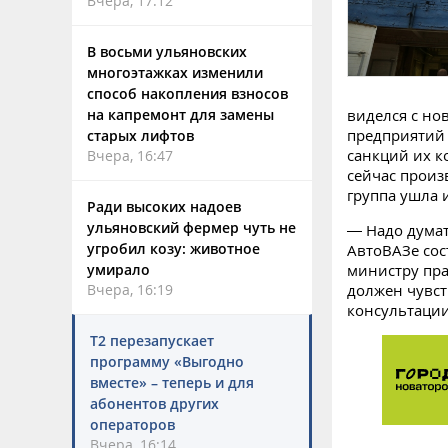
Вчера, 17:12
В восьми ульяновских
многоэтажках изменили
способ накопления взносов
на капремонт для замены
виделся с но
предприятий 
старых лифтов
санкций их к
Вчера, 16:47
сейчас произ
группа ушла 
Ради высоких надоев
ульяновский фермер чуть не
— Надо думат
угробил козу: животное
АвтоВАЗе сос
умирало
министру пра
Вчера, 16:19
должен чувст
консультации
Т2 перезапускает
программу «Выгодно
вместе» – теперь и для
абонентов других
операторов
Вчера, 16:14