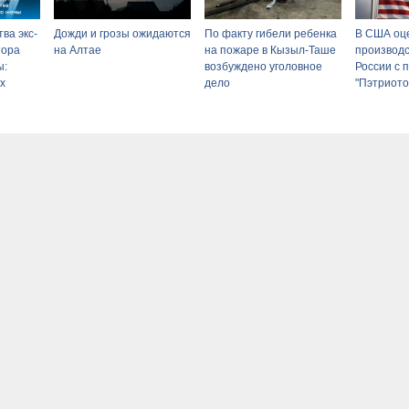
ва экс-
Дожди и грозы ожидаются
По факту гибели ребенка
В США оц
тора
на Алтае
на пожаре в Кызыл-Таше
производс
ы:
возбуждено уголовное
России с 
х
дело
"Пэтриото