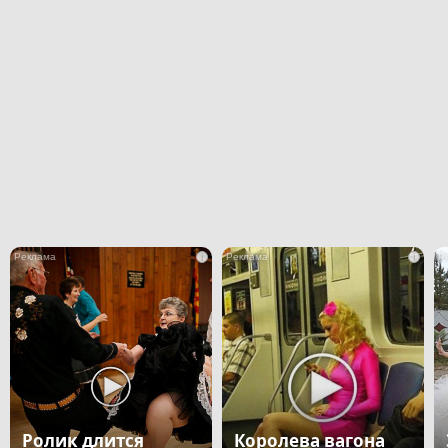
i
i
Ролик длится
Королева вагона