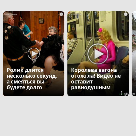
i
i
Ролик длится
Королева вагона
несколько секунд,
отожгла! Видео не
а смеяться вы
оставит
будете долго
равнодушным