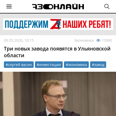
09.05.2020, 10:15
Экономика
15080
Три новых завода появятся в Ульяновской
области
#сергей васин
#инвестиции
#экономика
#завод