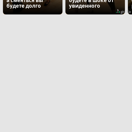
а смеяться вы
будете в шоке от
будете долго
увиденного