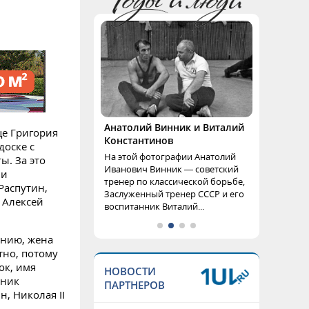
Анатолий Винник и Виталий
це Григория
Константинов
доске с
На этой фотографии Анатолий
ы. За это
Иванович Винник — советский
ми
тренер по классической борьбе,
Распутин,
Заслуженный тренер СССР и его
 Алексей
воспитанник Виталий...
анию, жена
тно, потому
ок, имя
НОВОСТИ
нник
ПАРТНЕРОВ
, Николая II