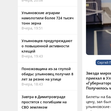
Вчера, 20:08
Ульяновские аграрии
намолотили более 724 тысяч
тонн зерна
Вчера, 19:51
Ульяновцев предупреждают
о повышенной активности
клещей
Вчера, 19:43
Сергей 
Поножовщина из-за глупой
Звезда миров
обиды: ульяновец получил 8
приехал в Ул
лет за резню на улице
«Губернаторс
Вчера, 18:43
Получилось м
Билеты на ба
Завтра в Димитровграде
цену, зал бы
простятся с погибшим на
ульяновские 
СВО земляком