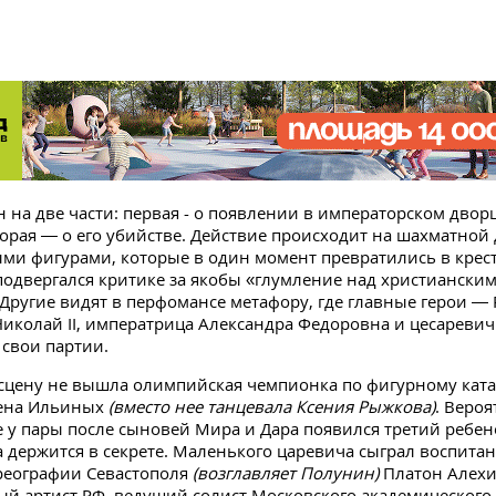
н на две части: первая - о появлении в императорском двор
торая — о его убийстве. Действие происходит на шахматной 
ми фигурами, которые в один момент превратились в крест
 подвергался критике за якобы «глумление над христиански
Другие видят в перфомансе метафору, где главные герои — 
иколай II, императрица Александра Федоровна и цесаревич
свои партии.
а сцену не вышла олимпийская чемпионка по фигурному кат
ена Ильиных
(вместо нее танцевала Ксения Рыжкова)
. Вероя
е у пары после сыновей Мира и Дара появился третий ребен
а держится в секрете. Маленького царевича сыграл воспита
реографии Севастополя
(возглавляет Полунин)
Платон Алехин
й артист РФ, ведущий солист Московского академического