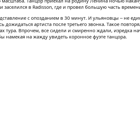
о масштаба. Танцор приехал на родину Ленина ночью накан
и заселился в Radisson, где и провел большую часть времен
дставление с опозданием в 30 минут. И ульяновцы – не ед
ь дожидаться артиста после третьего звонка. Такое повторя
ах тура. Впрочем, все сидели и смиренно ждали, изредка н
 бы намекая на жажду увидеть коронное фуэте танцора.