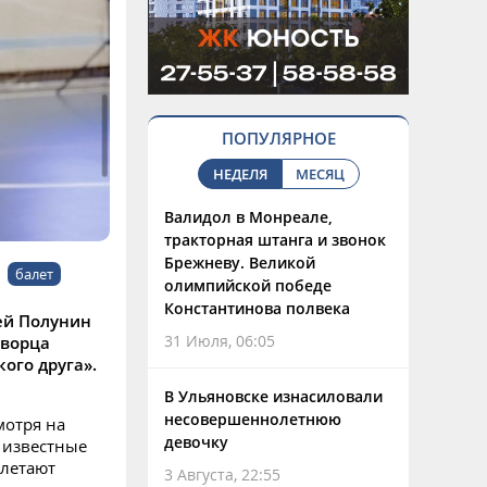
ПОПУЛЯРНОЕ
НЕДЕЛЯ
МЕСЯЦ
Валидол в Монреале,
тракторная штанга и звонок
Брежневу. Великой
балет
олимпийской победе
Константинова полвека
гей Полунин
31 Июля, 06:05
дворца
ого друга».
В Ульяновске изнасиловали
несовершеннолетнюю
мотря на
девочку
, известные
алетают
3 Августа, 22:55