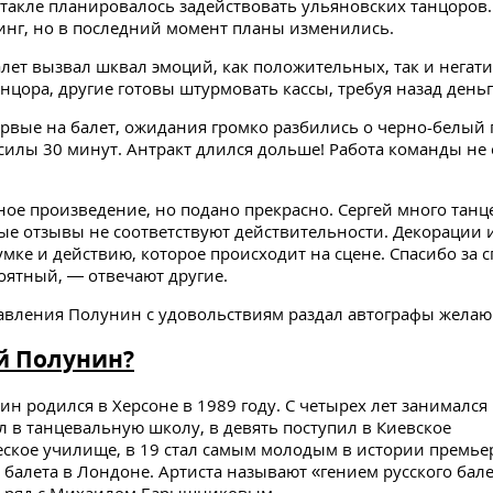
ектакле планировалось задействовать ульяновских танцоров
инг, но в последний момент планы изменились.
алет вызвал шквал эмоций, как положительных, так и негат
анцора, другие готовы штурмовать кассы, требуя назад деньг
рвые на балет, ожидания громко разбились о черно-белый 
 силы 30 минут. Антракт длился дольше! Работа команды не
ное произведение, но подано прекрасно. Сергей много танц
е отзывы не соответствуют действительности. Декорации 
умке и действию, которое происходит на сцене. Спасибо за с
оятный, — отвечают другие.
авления Полунин с удовольствиям раздал автографы жела
й Полунин?
ин родился в Херсоне в 1989 году. С четырех лет занимался
л в танцевальную школу, в девять поступил в Киевское
ское училище, в 19 стал самым молодым в истории премь
 балета в Лондоне. Артиста называют «гением русского балет
н ряд с Михаилом Барышниковым.