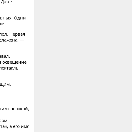
. Даже
ивных. Одни
и:
пол. Первая
 слажена, —
евал.
и освещение
пектакль,
ющим.
 гимнастикой,
ером
а», а его имя