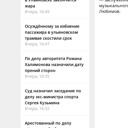
музыкального
жара
Любимов.
Вчера, 16:49
Осуждённому за избиение
пассажира в ульяновском
трамвае скостили срок
Вчера, 16:47
По делу авторитета Романа
Халимонова назначили дату
прений сторон
Вчера, 16:35
Суд назначил заседание по
делу экс-министра спорта
Сергея Кузьмина
Вчера, 16:32
Арестованный по делу