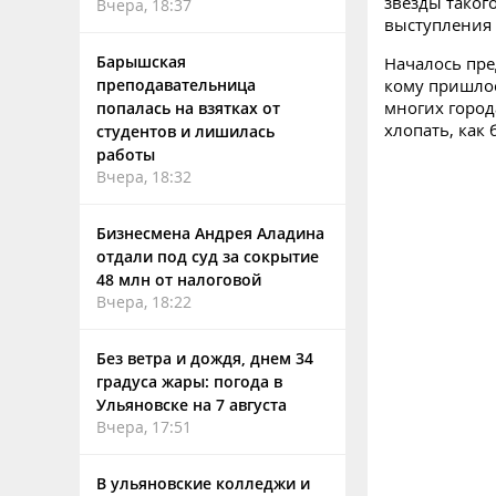
звёзды таког
Вчера, 18:37
выступления 
Барышская
Началось пре
кому пришлос
преподавательница
многих город
попалась на взятках от
хлопать, как
студентов и лишилась
работы
Вчера, 18:32
Бизнесмена Андрея Аладина
отдали под суд за сокрытие
48 млн от налоговой
Вчера, 18:22
Без ветра и дождя, днем 34
градуса жары: погода в
Ульяновске на 7 августа
Вчера, 17:51
В ульяновские колледжи и