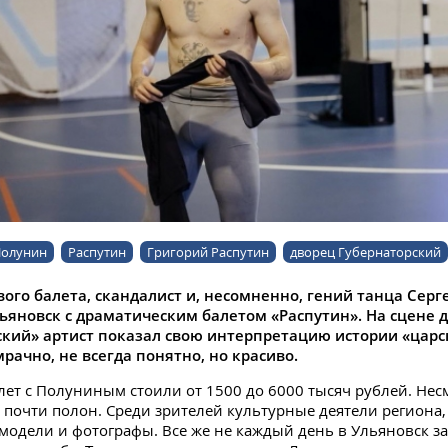
Полунин
Распутин
Григорий Распутин
дворец Губернаторский
ого балета, скандалист и, несомненно, гений танца Сер
ьяновск с драматическим балетом «Распутин». На сцене 
кий» артист показал свою интерпретацию истории «царск
рачно, не всегда понятно, но красиво.
лет с Полуниным стоили от 1500 до 6000 тысяч рублей. Нес
л почти полон. Среди зрителей культурные деятели региона
модели и фотографы. Все же не каждый день в Ульяновск з