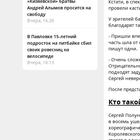
«Кизяевской» братвы
Кстати, в сп
провели каст
Андрей Алымов просится на
свободу
У зрителей б
Вчера, 16:26
благодарят т
- Пришли впе
В Павловке 15-летний
часть шла от
подросток на питбайке сбил
пишут одни.
своих ровесниц на
велосипеде
- Очень слож
Вчера, 16:13
Отрицательны
подходят зад
Сергей невер
После предст
Кто тако
Сергей Полун
в восемь уше
хореографиче
Королевского
ставят в оди