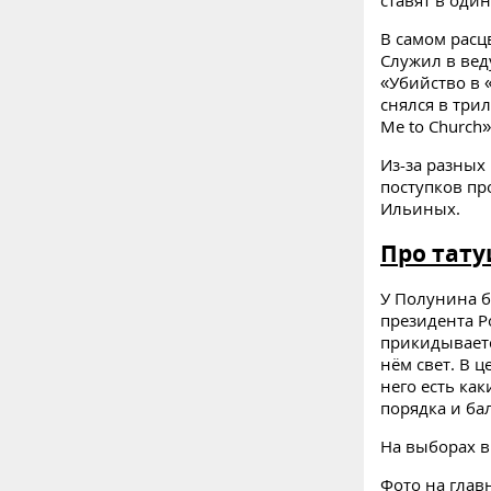
В самом расц
Служил в вед
«Убийство в 
снялся в три
Me to Church
Из-за разных
поступков пр
Ильиных.
Про тат
У Полунина б
президента Р
прикидываетс
нём свет. В ц
него есть как
порядка и ба
На выборах в
Фото на глав