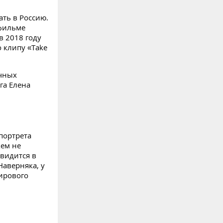
ать в Россию.
 фильме
в 2018 году
 клипу «Take
ачных
га Елена
портрета
кем не
 видится в
Наверняка, у
мирового