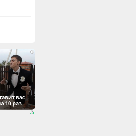
i
тавит вас
а 10 раз