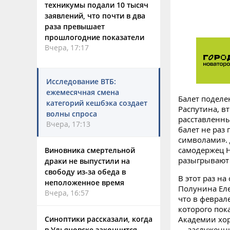
техникумы подали 10 тысяч
заявлений, что почти в два
раза превышает
прошлогодние показатели
Вчера, 17:17
Исследование ВТБ:
ежемесячная смена
Балет поделе
категорий кешбэка создает
Распутина, в
волны спроса
расставленны
Вчера, 17:13
балет не раз
символами». 
самодержец Н
Виновника смертельной
разыгрывают 
драки не выпустили на
свободу из-за обеда в
В этот раз н
неположенное время
Полунина Ел
Вчера, 16:57
что в феврал
которого пок
Академии хо
Синоптики рассказали, когда
— заслуженны
в Ульяновске закончится