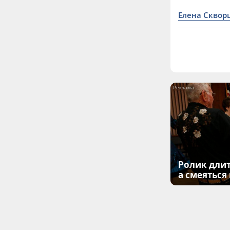
Елена Сквор
Ролик длит
а смеяться