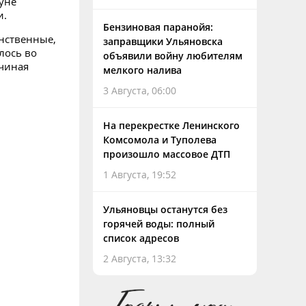
уне
и.
Бензиновая паранойя:
инственные,
заправщики Ульяновска
лось во
объявили войну любителям
ачиная
мелкого налива
3 Августа, 06:00
На перекрестке Ленинского
Комсомола и Туполева
произошло массовое ДТП
1 Августа, 19:52
Ульяновцы останутся без
горячей воды: полный
список адресов
2 Августа, 13:32