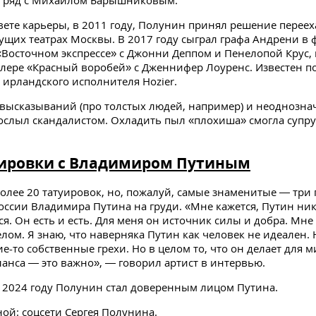
вете карьеры, в 2011 году, Полунин принял решение переех
ущих театрах Москвы. В 2017 году сыграл графа Андрени в
«Восточном экспрессе» с Джонни Деппом и Пенелопой Крус, 
ллере «Красный воробей» с Дженнифер Лоуренс. Известен по
» ирландского исполнителя Hozier.
 высказываний (про толстых людей, например) и неоднозн
ослыл скандалистом. Охладить пыл «плохиша» смогла супру
уировки с Владимиром Путиным
олее 20 татуировок, но, пожалуй, самые знаменитые — три 
оссии Владимира Путина на груди. «Мне кажется, Путин ни
я. Он есть и есть. Для меня он источник силы и добра. Мне
елом. Я знаю, что наверняка Путин как человек не идеален. 
ие-то собственные грехи. Но в целом то, что он делает для 
ланса — это важно», — говорил артист в интервью.
 2024 году Полунин стал доверенным лицом Путина.
ной: соцсети Сергея Полунина.