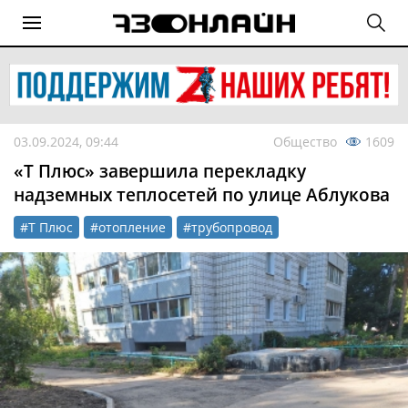
03.09.2024, 09:44
Общество
1609
«Т Плюс» завершила перекладку
надземных теплосетей по улице Аблукова
#Т Плюс
#отопление
#трубопровод