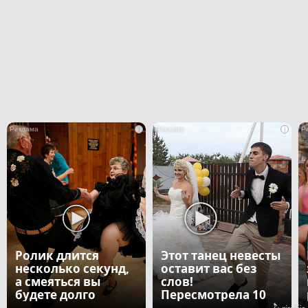
i
i
Ролик длится
Этот танец невесты
несколько секунд,
оставит вас без
а смеяться вы
слов!
будете долго
Пересмотрела 10
раз