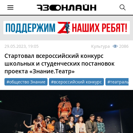
29.05.2023, 19:05
Культура
2086
Стартовал всероссийский конкурс
школьных и студенческих постановок
проекта «Знание.Театр»
#общество Знание
#всероссийский конкурс
#театрально