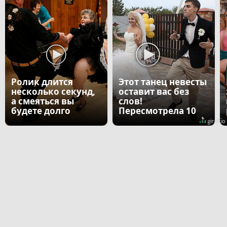
Ролик длится
Этот танец невесты
несколько секунд,
оставит вас без
а смеяться вы
слов!
будете долго
Пересмотрела 10
раз