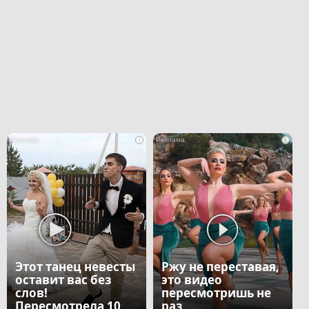
i
i
Этот танец невесты
Ржу не переставая,
оставит вас без
это видео
слов!
пересмотришь не
Пересмотрела 10
раз