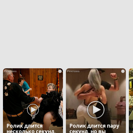
i
i
Ролик длится
Ролик длится пару
несколько секунд,
секунд, но вы