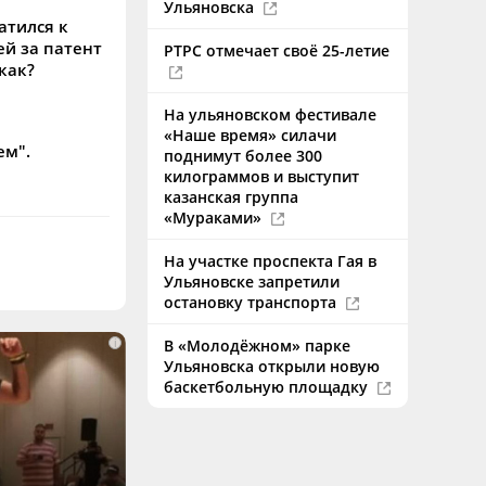
Ульяновска
атился к
ей за патент
РТРС отмечает своё 25-летие
 как?
На ульяновском фестивале
«Наше время» силачи
ем".
поднимут более 300
килограммов и выступит
казанская группа
«Мураками»
На участке проспекта Гая в
Ульяновске запретили
остановку транспорта
i
В «Молодёжном» парке
Ульяновска открыли новую
баскетбольную площадку