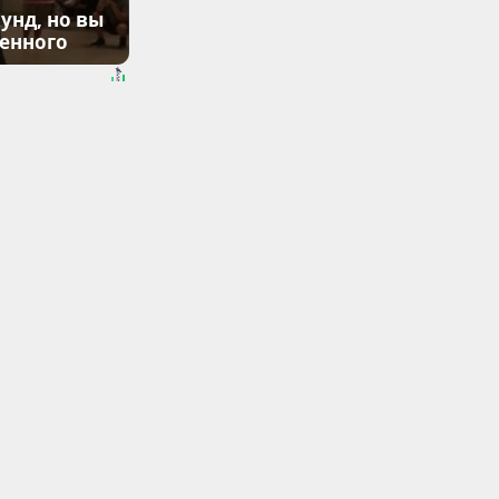
унд, но вы
денного