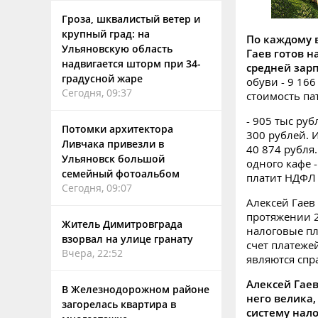
Гроза, шквалистый ветер и
крупный град: на
По каждому 
Ульяновскую область
Гаев готов н
надвигается шторм при 34-
средней зарп
градусной жаре
обуви - 9 16
Сегодня, 09:37
стоимость па
- 905 тыс ру
Потомки архитектора
300 рублей. 
Ливчака привезли в
40 874 рубля.
Ульяновск большой
одного кафе -
семейный фотоальбом
платит НДФЛ 
Сегодня, 09:07
Алексей Гаев
протяжении 2
Житель Димитровграда
налоговые пл
взорвал на улице гранату
счет платежей
Вчера, 22:52
являются сп
Алексей Гаев
В Железнодорожном районе
него велика
загорелась квартира в
систему нало