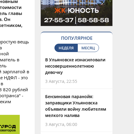
сновным
стоимости
ель главы
в. Он
жетником,
ПОПУЛЯРНОЕ
простую вещь
а
НЕДЕЛЯ
МЕСЯЦ
ьной
матель в
В Ульяновске изнасиловали
ель
несовершеннолетнюю
й зарплатой в
девочку
е НДФЛ - это
3 Августа, 22:55
 в
3 820 рублей
отранса" -
Бензиновая паранойя:
неким
заправщики Ульяновска
объявили войну любителям
мелкого налива
3 Августа, 06:00