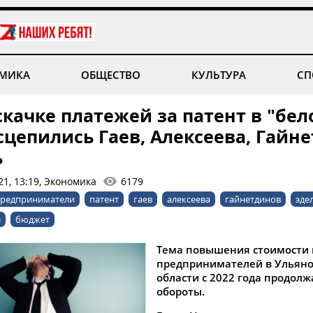
МИКА
ОБЩЕСТВО
КУЛЬТУРА
СП
скачке платежей за патент в "бе
сцепились Гаев, Алексеева, Гайн
ь
21, 13:19, Экономика
6179
редприниматели
патент
гаев
алексеева
гайнетдинов
эде
л
бюджет
Тема повышения стоимости 
предпринимателей в Ульян
области с 2022 года продол
обороты.