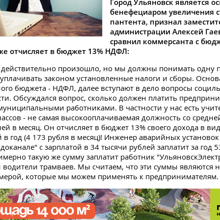
Город Ульяновск является о
бенефециаром увеличения 
пантента, признал заместит
администрации Алексей Гае
сравнил коммерсанта с бюд
же отчисляет в бюджет 13% НДФЛ:
 действительно произошло, но мы должны понимать одну 
 уплачивать законом установленные налоги и сборы. Основ
го бюджета - НДФЛ, далее вступают в дело вопросы социл
ти. Обсуждался вопрос, сколько должен платить предприни
муниципальными работниками. В частности у нас есть учит
ассов - не самая высокооплачиваемая должность со средне
лей в месяц. Он отчисляет в бюджет 13% своего дохода в вид
й в год (4 173 рубля в месяц)! Инженер аварийных установок
доканале" с зарплатой в 34 тысячи рублей заплатит за год 5
имерно такую же сумму заплатит работник "УльяновскЭлектр
 водители трамваев. Мы считаем, что эти суммы являются 
мерой, которые мы можем применять к предпринимателям.