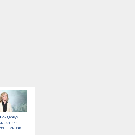
 Бондарчук
ь фото из
есте с сыном