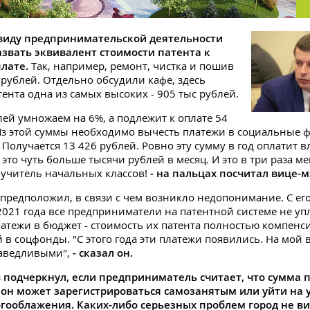
виду предпринимательской деятельности
азвать эквивалент стоимости патента к
лате.
Так, например, ремонт, чистка и пошив
6 рублей. Отдельно обсудили кафе, здесь
тента одна из самых высоких - 905 тыс рублей.
блей умножаем на 6%, а подлежит к оплате 54
Из этой суммы необходимо вычесть платежи в социальные 
 Получается 13 426 рублей. Ровно эту сумму в год оплатит 
 это чуть больше тысячи рублей в месяц. И это в три раза м
учитель начальных классов!
- на пальцах посчитал вице-м
 предположил, в связи с чем возникло недопонимание. С его
021 года все предприниматели на патентной системе не у
атежи в бюджет - стоимость их патента полностью компенс
 в соцфонды. "С этого года эти платежи появились. На мой 
раведливыми",
- сказал он.
 подчеркнул, если предприниматель считает, что сумма 
, он может зарегистрироваться самозанятым или уйти на
гооблажения. Каких-либо серьезных проблем город не ви