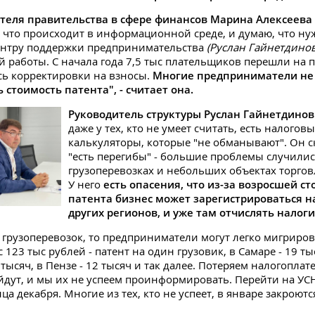
теля правительства в сфере финансов Марина Алексеева 
 что происходит в информационной среде, и думаю, что ну
ентру поддержки предпринимательства
(Руслан Гайнетдинов
й работы. С начала года 7,5 тыс плательщиков перешли на п
сь корректировки на взносы.
Многие предприниматели не
 стоимость патента", - считает она.
Руководитель структуры Руслан Гайнетдинов
даже у тех, кто не умеет считать, есть налогов
калькуляторы, которые "не обманывают". Он ск
"есть перегибы" - большие проблемы случилис
грузоперевозках и небольших объектах торгов
У него
есть опасения, что из-за возросшей с
патента бизнес может зарегистрироваться н
других регионов, и уже там отчислять налоги
ся грузоперевозок, то предприниматели могут легко мигриров
с 123 тыс рублей - патент на один грузовик, в Самаре - 19 ты
 тысяч, в Пензе - 12 тысяч и так далее. Потеряем налогопла
йдут, и мы их не успеем проинформировать. Перейти на У
ца декабря. Многие из тех, кто не успеет, в январе закроютс