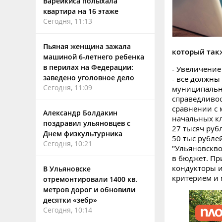
Варейкиса полыхала
квартира на 16 этаже
Сегодня, 11:13
Пьяная женщина зажала
который так
машиной 6-летнего ребенка
в перилах на Федерации:
- Увеличение
заведено уголовное дело
- все должны
Сегодня, 11:09
муниципально
справедливос
сравнении с 
Александр Болдакин
начальных кл
поздравил ульяновцев с
27 тысяч руб
Днем физкультурника
50 тыс рубле
Сегодня, 10:21
"Ульяновскво
в бюджет. Пр
кондукторы и
В Ульяновске
критерием и 
отремонтировали 1400 кв.
метров дорог и обновили
десятки «зебр»
Сегодня, 10:14