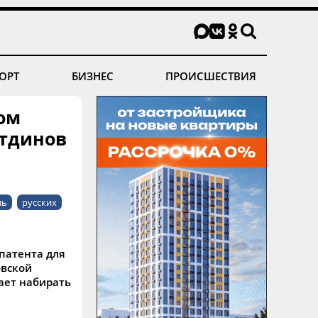
ОРТ
БИЗНЕС
ПРОИСШЕСТВИЯ
лом
етдинов
ль
русских
патента для
овской
жает набирать