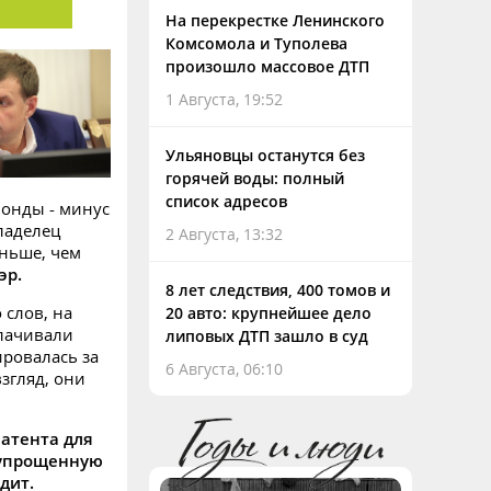
На перекрестке Ленинского
Комсомола и Туполева
произошло массовое ДТП
1 Августа, 19:52
Ульяновцы останутся без
горячей воды: полный
список адресов
фонды - минус
владелец
2 Августа, 13:32
еньше, чем
эр.
8 лет следствия, 400 томов и
 слов, на
20 авто: крупнейшее дело
плачивали
липовых ДТП зашло в суд
ировалась за
6 Августа, 06:10
взгляд, они
патента для
 упрощенную
дит.