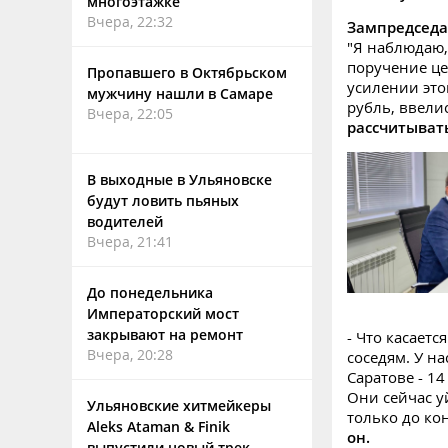
многоэтажке
Вчера, 22:32
Зампредседа
"Я наблюдаю,
поручение ц
Пропавшего в Октябрьском
усилении это
мужчину нашли в Самаре
рубль, ввели
Вчера, 22:05
рассчитывать
В выходные в Ульяновске
будут ловить пьяных
водителей
Вчера, 21:41
До понедельника
Императорский мост
закрывают на ремонт
- Что касает
Вчера, 20:28
соседям. У на
Саратове - 14
Они сейчас у
Ульяновские хитмейкеры
только до кон
Aleks Ataman & Finik
он.
выпустили новый трек