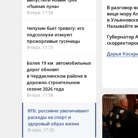
«Пьяная луна»
В разговор в
Вчера, 17:56
вице-мэру Ал
в Ульяновске
Называйте в
Чепухин бьет тревогу: его
подсолнухи атакуют
Губернатор А
прожорливые гусеницы
скорректиро
Вчера, 17:55
Дарья Косар
Более 19 км автомобильных
дорог обновят
в Чердаклинском районе в
дорожно-строительном
сезоне 2026 года
Вчера, 17:36
ВТБ: россияне увеличивают
расходы на спорт и
здоровый образ жизни
Вчера, 17:35