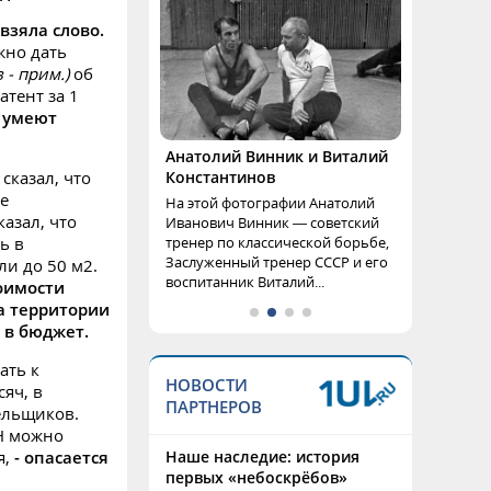
взяла слово.
жно дать
 - прим.)
об
атент за 1
 умеют
Анатолий Винник и Виталий
сказал, что
Константинов
ые
На этой фотографии Анатолий
азал, что
Иванович Винник — советский
ь в
тренер по классической борьбе,
Заслуженный тренер СССР и его
ли до 50 м2.
воспитанник Виталий...
тоимости
а территории
 в бюджет.
ать к
НОВОСТИ
сяч, в
ПАРТНЕРОВ
тельщиков.
СН можно
я,
- опасается
Наше наследие: история
первых «небоскрёбов»