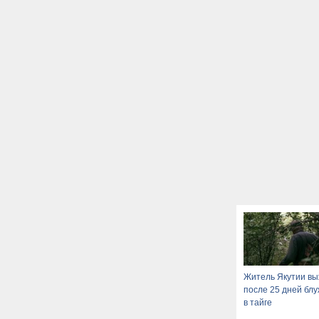
Житель Якутии в
после 25 дней бл
в тайге