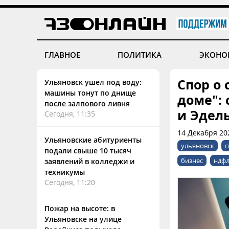
ГЛАВНОЕ
ПОЛИТИКА
ЭКОНО
Спор о 
Ульяновск ушел под воду:
машины тонут по днище
доме": 
после залпового ливня
и Эдел
Сегодня, 11:35
14 Декабря 20
Ульяновские абитуриенты
ульяновск
п
подали свыше 10 тысяч
бизнес
ндф
заявлений в колледжи и
техникумы
Сегодня, 11:20
Пожар на высоте: в
Ульяновске на улице