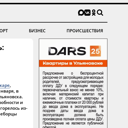
ОРТ
БИЗНЕС
ПРОИСШЕСТВИЯ
:
жаре
,
января, в
ьяновска.
робности и
горелось из-
неборцы