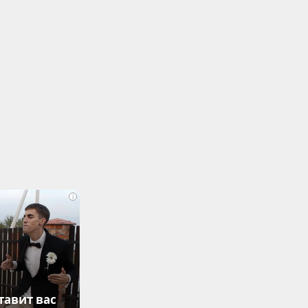
i
тавит вас