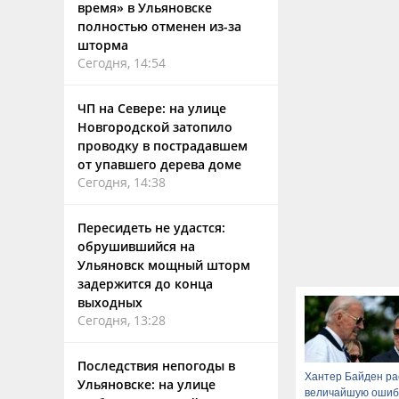
время» в Ульяновске
полностью отменен из-за
шторма
Сегодня, 14:54
ЧП на Севере: на улице
Новгородской затопило
проводку в пострадавшем
от упавшего дерева доме
Сегодня, 14:38
Пересидеть не удастся:
обрушившийся на
Ульяновск мощный шторм
задержится до конца
выходных
Сегодня, 13:28
Последствия непогоды в
Хантер Байден ра
Ульяновске: на улице
величайшую ошиб