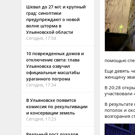
Шквал до 27 м/с и крупный
град: синоптики
предупреждают о новой
волне шторма в
Ульяновской области
Сегодня, 17:54
10 поврежденных домов и
отключение света: глава
помощью спец
Ульяновска озвучил
Еще девять ч
официальные масштабы
женщину эвак
ураганного погрома
Сегодня, 17:34
В 20:28 откр
участвовали 
В Ульяновске появится
В результате
комиссия по рекультивации
потолок и ок
и консервации земель
возгорания с
Сегодня, 17:23
Реальный рост доходов