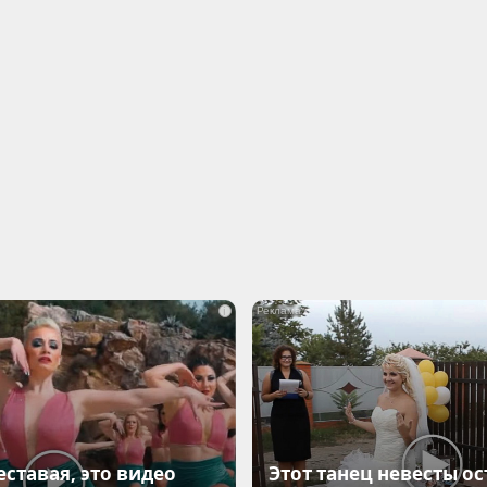
i
еставая, это видео
Этот танец невесты ос