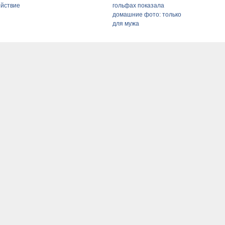
ействие
гольфах показала
домашние фото: только
для мужа