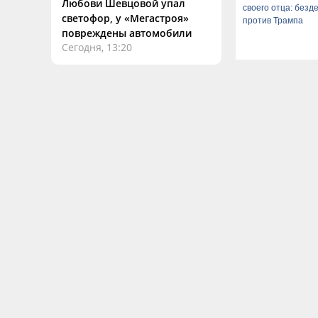
Любови Шевцовой упал
своего отца: безд
светофор, у «Мегастроя»
против Трампа
повреждены автомобили
Сегодня, 13:20