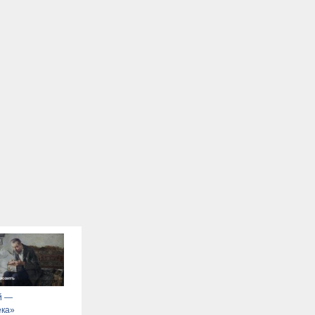
й —
ека»