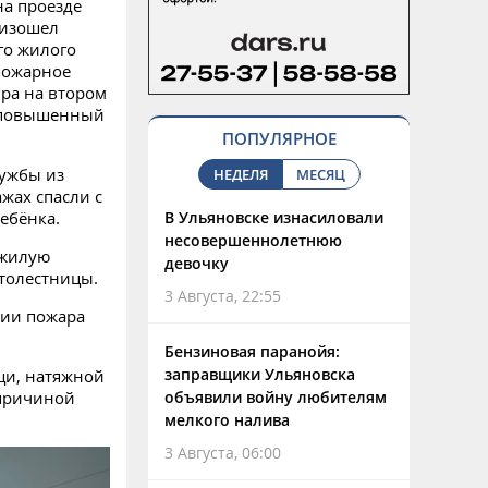
на проезде
оизошел
го жилого
пожарное
ира на втором
н повышенный
ПОПУЛЯРНОЕ
ужбы из
НЕДЕЛЯ
МЕСЯЦ
жах спасли с
ебёнка.
В Ульяновске изнасиловали
несовершеннолетнюю
ожилую
девочку
толестницы.
3 Августа, 22:55
нии пожара
Бензиновая паранойя:
заправщики Ульяновска
щи, натяжной
 причиной
объявили войну любителям
мелкого налива
3 Августа, 06:00