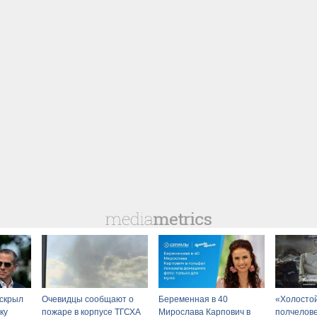
скрыл
Очевидцы сообщают о
Беременная в 40
«Холосто
ку
пожаре в корпусе ТГСХА
Мирослава Карпович в
полчелов