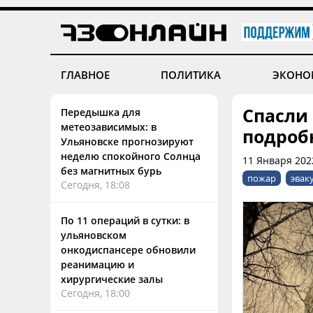
ГЛАВНОЕ
ПОЛИТИКА
ЭКОНО
Спасли 
Передышка для
метеозависимых: в
подроб
Ульяновске прогнозируют
неделю спокойного Солнца
11 Января 202
без магнитных бурь
пожар
эвак
Сегодня, 18:08
По 11 операций в сутки: в
ульяновском
онкодиспансере обновили
реанимацию и
хирургические залы
Сегодня, 18:00