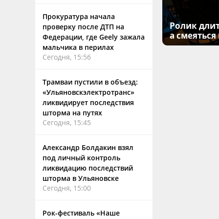
Прокуратура начала
Ролик длит
проверку после ДТП на
а смеяться
Федерации, где Geely зажала
мальчика в перилах
Сегодня, 15:56
Трамваи пустили в объезд:
«Ульяновскэлектротранс»
ликвидирует последствия
шторма на путях
Сегодня, 15:45
Александр Болдакин взял
под личный контроль
ликвидацию последствий
шторма в Ульяновске
Сегодня, 15:00
Рок-фестиваль «Наше