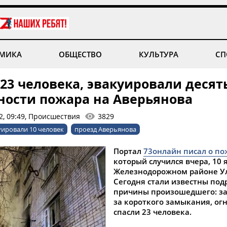
МИКА
ОБЩЕСТВО
КУЛЬТУРА
СП
23 человека, эвакуировали десять
ности пожара на Аверьянова
2, 09:49, Происшествия
3829
уировали 10 человек
проезд Аверьянова
Портал
73онлайн писал о по
который случился вчера, 10 
Железнодорожном районе Ул
Сегодня стали известны под
причины произошедшего: за
за короткого замыкания, ог
спасли 23 человека.