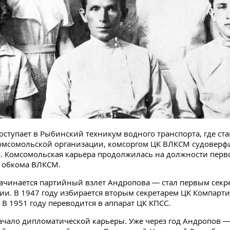
поступает в Рыбинский техникум водного транспорта, где ст
комсомольской организации, комсоргом ЦК ВЛКСМ судоверф
. Комсомольская карьера продолжилась на должности перво
о обкома ВЛКСМ.
начинается партийный взлет Андропова — стал первым секр
и. В 1947 году избирается вторым секретарем ЦК Компарти
 В 1951 году переводится в аппарат ЦК КПСС.
ачало дипломатической карьеры. Уже через год Андропов 