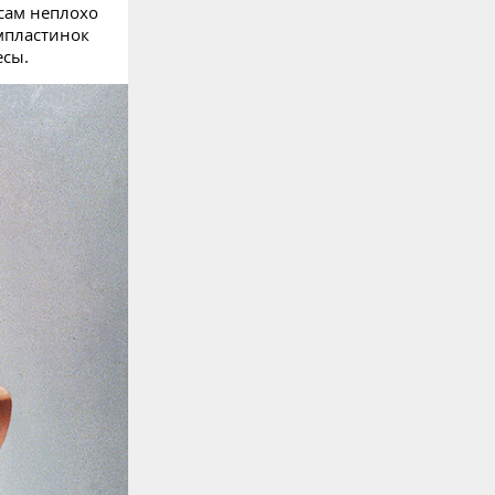
 сам неплохо
мпластинок
есы.