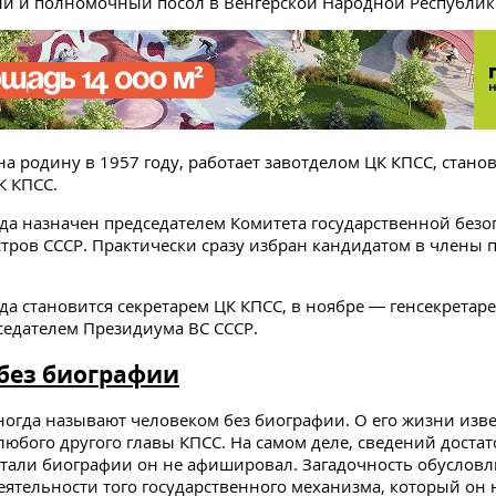
й и полномочный посол в Венгерской Народной Республик
а родину в 1957 году, работает завотделом ЦК КПСС, стано
К КПСС.
ода назначен председателем Комитета государственной безо
тров СССР. Практически сразу избран кандидатом в члены
ода становится секретарем ЦК КПСС, в ноябре — генсекретаре
седателем Президиума ВС СССР.
без биографии
огда называют человеком без биографии. О его жизни изв
любого другого главы КПСС. На самом деле, сведений достат
тали биографии он не афишировал. Загадочность обусловл
еятельности того государственного механизма, который он 