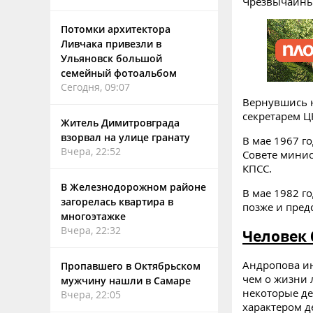
Чрезвычайны
Потомки архитектора
Ливчака привезли в
Ульяновск большой
семейный фотоальбом
Сегодня, 09:07
Вернувшись н
секретарем Ц
Житель Димитровграда
взорвал на улице гранату
В мае 1967 г
Вчера, 22:52
Совете минис
КПСС.
В Железнодорожном районе
В мае 1982 г
загорелась квартира в
позже и пред
многоэтажке
Вчера, 22:32
Человек 
Андропова ин
Пропавшего в Октябрьском
чем о жизни 
мужчину нашли в Самаре
некоторые де
Вчера, 22:05
характером д