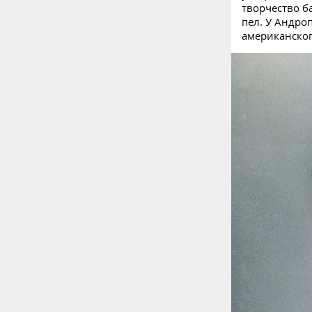
творчество б
пел. У Андро
американског