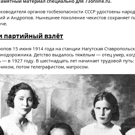
амятный материал специально для 73online.ru.
ководителя органов госбезопасности СССР удостоены наро
ий и Андропов. Нынешнее поколение чекистов сохраняет п
че.
и партийный взлёт
опов 15 июня 1914 года на станции Нагутская Ставропольс
знодорожника. Детство выдалось тяжёлым — отец умер, ког
ь — в 1927 году. В шестнадцать лет начинает трудовой путь:
зчиком, потом телеграфистом, матросом.