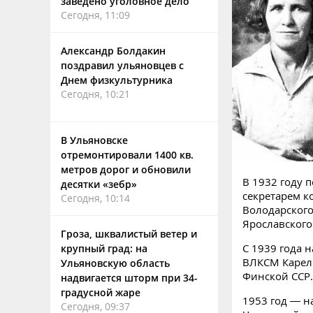
заведено уголовное дело
Сегодня, 11:09
Александр Болдакин
поздравил ульяновцев с
Днем физкультурника
Сегодня, 10:21
В Ульяновске
отремонтировали 1400 кв.
метров дорог и обновили
В 1932 году 
десятки «зебр»
секретарем 
Сегодня, 10:14
Володарского
Ярославског
Гроза, шквалистый ветер и
С 1939 года 
крупный град: на
ВЛКСМ Карели
Ульяновскую область
Финской ССР.
надвигается шторм при 34-
градусной жаре
1953 год — н
Сегодня, 09:37