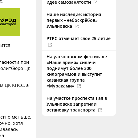
е.
идее самозанятости
Наше наследие: история
первых «небоскрёбов»
Ульяновска
РТРС отмечает своё 25-летие
вится
На ульяновском фестивале
пасности при
«Наше время» силачи
 политбюро ЦК
поднимут более 300
килограммов и выступит
казанская группа
м ЦК КПСС, а
«Мураками»
На участке проспекта Гая в
Ульяновске запретили
остановку транспорта
естно меньше,
очно, хотя
ивалась
на