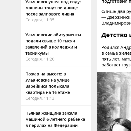
подготовил п
Ульяновск ушел под воду:
машины тонут по днище
«Лишь два ру
после залпового ливня
— Дзержинск
Сегодня, 11:35
Владимирови
Детство 
Ульяновские абитуриенты
подали свыше 10 тысяч
Родился Андр
заявлений в колледжи и
в семье желе
техникумы
пять лет, мат
Сегодня, 11:20
работает гру
Пожар на высоте: в
Ульяновске на улице
Варейкиса полыхала
квартира на 16 этаже
Сегодня, 11:13
Пьяная женщина зажала
машиной 6-летнего ребенка
в перилах на Федерации: