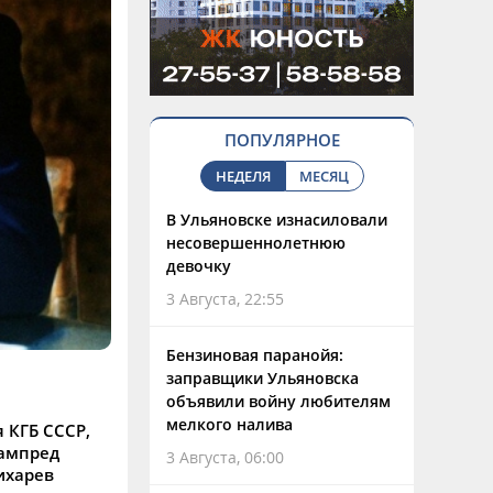
ПОПУЛЯРНОЕ
НЕДЕЛЯ
МЕСЯЦ
В Ульяновске изнасиловали
несовершеннолетнюю
девочку
3 Августа, 22:55
Бензиновая паранойя:
заправщики Ульяновска
объявили войну любителям
мелкого налива
я КГБ СССР,
Зампред
3 Августа, 06:00
ихарев