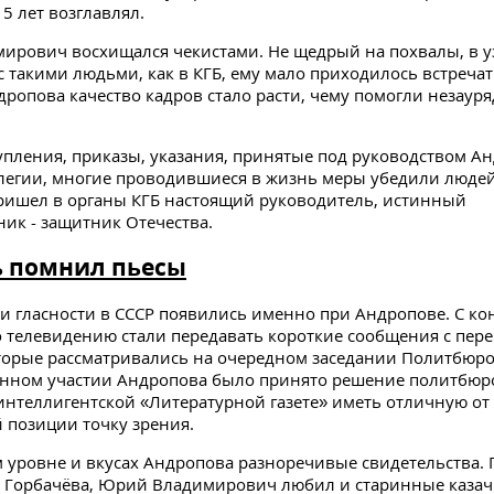
5 лет возглавлял.
рович восхищался чекистами. Не щедрый на похвалы, в у
с такими людьми, как в КГБ, ему мало приходилось встречат
ропова качество кадров стало расти, чему помогли незаур
пления, приказы, указания, принятые под руководством А
егии, многие проводившиеся в жизнь меры убедили людей 
ришел в органы КГБ настоящий руководитель, истинный
ник - защитник Отечества.
ь помнил пьесы
и гласности в СССР появились именно при Андропове. С ко
о телевидению стали передавать короткие сообщения с пер
торые рассматривались на очередном заседании Политбюро
енном участии Андропова было принято решение политбюр
нтеллигентской «Литературной газете» иметь отличную от
позиции точку зрения.
 уровне и вкусах Андропова разноречивые свидетельства. 
 Горбачёва, Юрий Владимирович любил и старинные казачь