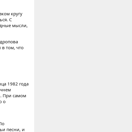
зком кругу
ься. С
ядные мысли,
ндропова
в том, что
нца 1982 года
ечнем
. При самом
о о
По
и песни, и