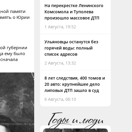
На перекрестке Ленинского
дной памяти
Комсомола и Туполева
амять о Юрии
произошло массовое ДТП
1 Августа, 19:52
Ульяновцы останутся без
кой губернии
горячей воды: полный
да ему было
список адресов
 сначала
2 Августа, 13:32
8 лет следствия, 400 томов и
20 авто: крупнейшее дело
липовых ДТП зашло в суд
6 Августа, 06:10