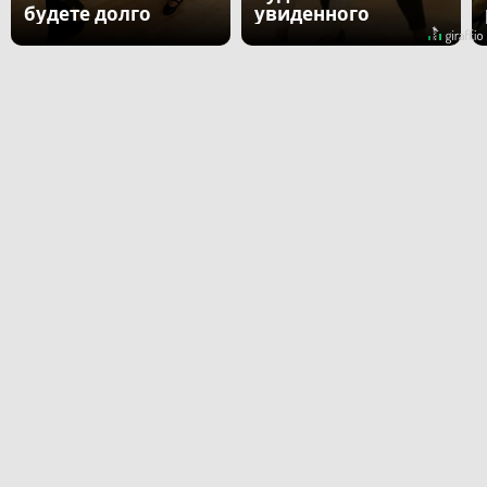
будете долго
увиденного