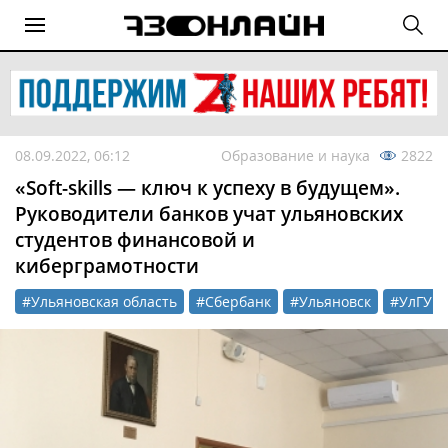
08.09.2022, 06:12
Образование и наука
2822
«Soft-skills — ключ к успеху в будущем».
Руководители банков учат ульяновских
студентов финансовой и
киберграмотности
#Ульяновская область
#Сбербанк
#Ульяновск
#УлГУ