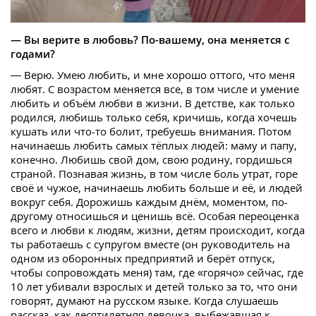
— Вы верите в любовь? По-вашему, она меняется с
годами?
— Верю. Умею любить, и мне хорошо оттого, что меня
любят. С возрастом меняется все, в том числе и умение
любить и объём любви в жизни. В детстве, как только
родился, любишь только себя, кричишь, когда хочешь
кушать или что-то болит, требуешь внимания. Потом
начинаешь любить самых тёплых людей: маму и папу,
конечно. Любишь свой дом, свою родину, гордишься
страной. Познавая жизнь, в том числе боль утрат, горе
своё и чужое, начинаешь любить больше и её, и людей
вокруг себя. Дорожишь каждым днём, моментом, по-
другому относишься и ценишь всё. Особая переоценка
всего и любви к людям, жизни, детям происходит, когда
ты работаешь с супругом вместе (он руководитель на
одном из оборонных предприятий и берёт отпуск,
чтобы сопровождать меня) там, где «горячо» сейчас, где
10 лет убивали взрослых и детей только за то, что они
говорят, думают на русском языке. Когда слушаешь
рассказ, как десятилетняя девочка, выбежавшая к