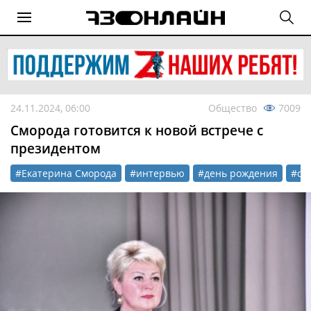
24.11.2024, 06:00
Общество
7009
Сморода готовится к новой встрече с
президентом
#Екатерина Сморода
#интервью
#день рождения
#об