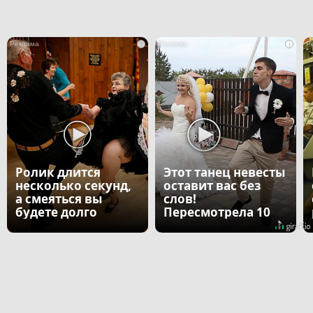
i
i
Ролик длится
Этот танец невесты
несколько секунд,
оставит вас без
а смеяться вы
слов!
будете долго
Пересмотрела 10
раз