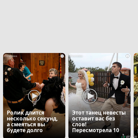
i
i
Ролик длится
Этот танец невесты
несколько секунд,
оставит вас без
а смеяться вы
слов!
будете долго
Пересмотрела 10
раз