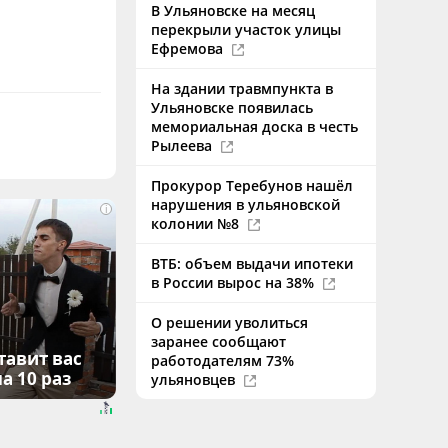
В Ульяновске на месяц
перекрыли участок улицы
Ефремова
На здании травмпункта в
Ульяновске появилась
мемориальная доска в честь
Рылеева
Прокурор Теребунов нашёл
нарушения в ульяновской
i
колонии №8
ВТБ: объем выдачи ипотеки
в России вырос на 38%
О решении уволиться
заранее сообщают
тавит вас
работодателям 73%
а 10 раз
ульяновцев