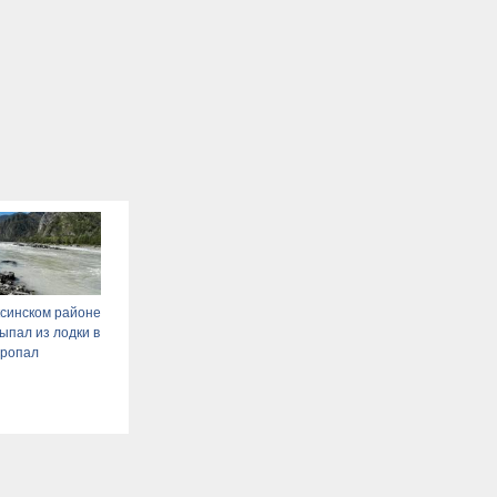
ксинском районе
ыпал из лодки в
пропал