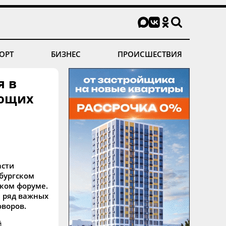
ОРТ
БИЗНЕС
ПРОИСШЕСТВИЯ
я в
яющих
асти
бургском
ком форуме.
н ряд важных
оворов.
й