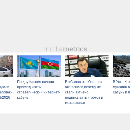
а
По дну Каспия начали
В «Салавате Юлаеве»
В Усть-Ко
адали
прокладывать
объяснили,почему не
мужчина в
ловек -
стратегический интернет-
стали активно
Катунь и 
8/2026
кабель
подписывать игроков в
межсезонье