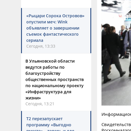
«Рыцари Сорока Островов»
опустили меч: Wink
объявляет о завершении
съемок фантастического
сериала
Сегодня, 13:33
В Ульяновской области
ведутся работы по
благоустройству
общественных пространств
по национальному проекту
«Инфраструктура для
жизни»
Сегодня, 13:21
Информацион
Т2 перезапускает
Свидетельств
программу «Выгодно
Роскомнадзо
вместе» – теперь и для