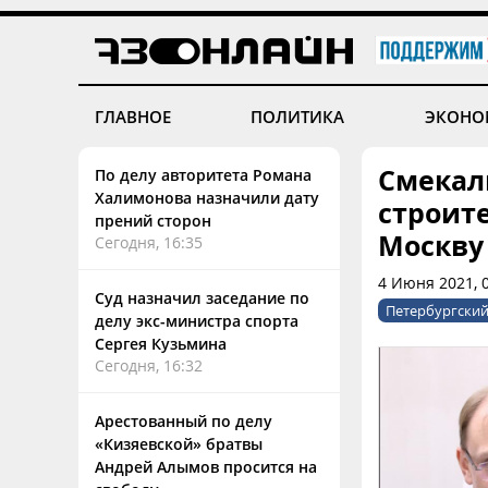
ГЛАВНОЕ
ПОЛИТИКА
ЭКОНО
Смекал
По делу авторитета Романа
Халимонова назначили дату
строит
прений сторон
Москву
Сегодня, 16:35
4 Июня 2021, 
Суд назначил заседание по
Петербургски
делу экс-министра спорта
Сергея Кузьмина
Сегодня, 16:32
Арестованный по делу
«Кизяевской» братвы
Андрей Алымов просится на