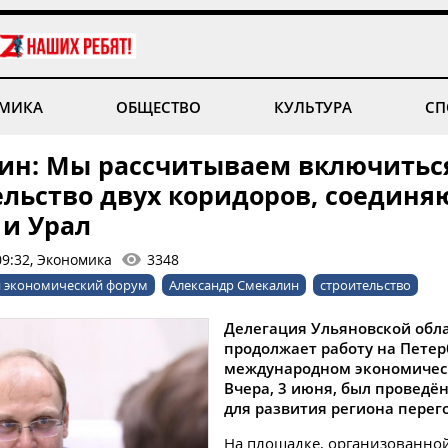
МИКА
ОБЩЕСТВО
КУЛЬТУРА
СП
ин: Мы рассчитываем включитьс
ельство двух коридоров, соедин
 и Урал
09:32, Экономика
3348
й экономический форум
Александр Смекалин
строительство
Делегация Ульяновской обл
продолжает работу на Петер
международном экономичес
Вчера, 3 июня, был проведё
для развития региона перег
На площадке, организованно