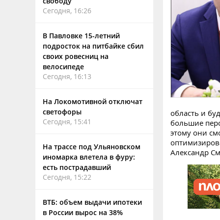
свободу
Сегодня, 16:26
В Павловке 15-летний
подросток на питбайке сбил
своих ровесниц на
велосипеде
Сегодня, 16:13
На Локомотивной отключат
светофоры
область и бу
Сегодня, 15:41
большие перс
этому они см
оптимизирова
На трассе под Ульяновском
Александр См
иномарка влетела в фуру:
есть пострадавший
Сегодня, 15:22
ВТБ: объем выдачи ипотеки
в России вырос на 38%