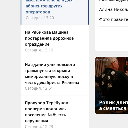
абонентов других
Алина Никол
операторов
Сегодня, 13:20
Фото правите
На Рябикова машина
протаранила дорожное
ограждение
Сегодня, 13:19
На здании ульяновского
травмпункта открыли
мемориальную доску в
честь декабриста Рылеева
Сегодня, 12:51
Ролик длит
Прокурор Теребунов
а смеяться
проверил колонию-
поселение № 8: есть
нарушения
Сегодня, 12:23