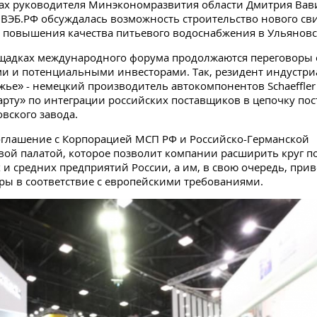
ах руководителя Минэкономразвития области Дмитрия Вав
ВЭБ.РФ обсуждалась возможность строительство нового св
 повышения качества питьевого водоснабжения в Ульяновс
щадках международного форума продолжаются переговоры 
и и потенциальными инвесторами. Так, резидент индустри
жье» - немецкий производитель автокомпонентов Schaeffler
рту» по интеграции российских поставщиков в цепочку пос
овского завода.
глашение с Корпорацией МСП РФ и Российско-Германской
ой палатой, которое позволит компании расширить круг п
х и средних предприятий России, а им, в свою очередь, прив
ары в соответствие с европейскими требованиями.