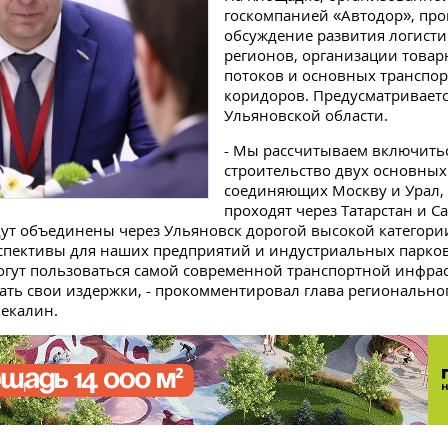
госкомпанией «Автодор», пр
обсуждение развития логисти
регионов, организации това
потоков и основных транспо
коридоров. Предусматриваетс
Ульяновской области.
- Мы рассчитываем включить
строительство двух основных
соединяющих Москву и Урал,
проходят через Татарстан и С
дут объединены через Ульяновск дорогой высокой категории
пективы для наших предприятий и индустриальных парков
огут пользоваться самой современной транспортной инфра
ть свои издержки, - прокомментировал глава регионально
екалин.