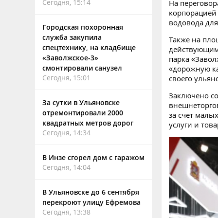
Сегодня, 15:14
На переговор
корпорацией 
водовода для
Городская похоронная
служба закупила
Также на пло
спецтехнику, на кладбище
действующим
«Заволжское-3»
парка «Завол
смонтировали санузел
«дорожную ка
Сегодня, 15:01
своего ульян
Заключено со
За сутки в Ульяновске
внешнеторгов
отремонтировали 2000
за счет малы
квадратных метров дорог
услуги и тов
Сегодня, 14:34
В Инзе сгорел дом с гаражом
Сегодня, 14:04
В Ульяновске до 6 сентября
перекроют улицу Ефремова
Сегодня, 13:38