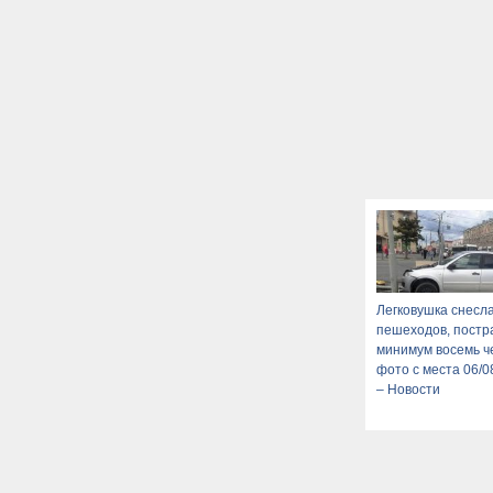
Легковушка снесл
пешеходов, постр
минимум восемь че
фото с места 06/0
– Новости