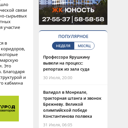
ошло
ческой связи
рно-сырьевых
ртных
я участие
ПОПУЛЯРНОЕ
ся в
НЕДЕЛЯ
МЕСЯЦ
 коридоров,
 которые
Профессора Ярушкину
амарскую
вывели на процесс:
. Это
репортаж из зала суда
. Благодаря
структурой и
30 Июля, 20:00
го кабмина
Валидол в Монреале,
тракторная штанга и звонок
Брежневу. Великой
олимпийской победе
Константинова полвека
31 Июля, 06:05