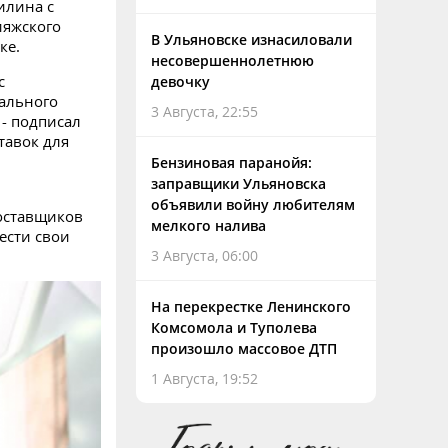
илина с
ияжского
В Ульяновске изнасиловали
ке.
несовершеннолетнюю
с
девочку
ального
3 Августа, 22:55
 - подписал
тавок для
Бензиновая паранойя:
заправщики Ульяновска
объявили войну любителям
оставщиков
мелкого налива
ести свои
3 Августа, 06:00
На перекрестке Ленинского
Комсомола и Туполева
произошло массовое ДТП
1 Августа, 19:52