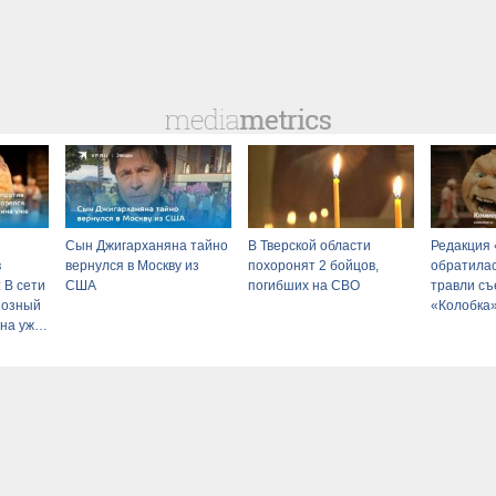
Сын Джигарханяна тайно
В Тверской области
Редакция 
в
вернулся в Москву из
похоронят 2 бойцов,
обратилас
 В сети
США
погибших на СВО
травли съ
иозный
«Колобка
ина уже
0 млн