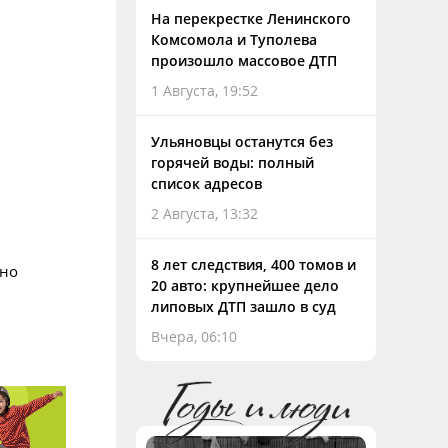
На перекрестке Ленинского
Комсомола и Туполева
произошло массовое ДТП
1 Августа, 19:52
Ульяновцы останутся без
горячей воды: полный
список адресов
2 Августа, 13:32
8 лет следствия, 400 томов и
ано
20 авто: крупнейшее дело
липовых ДТП зашло в суд
Вчера, 06:10