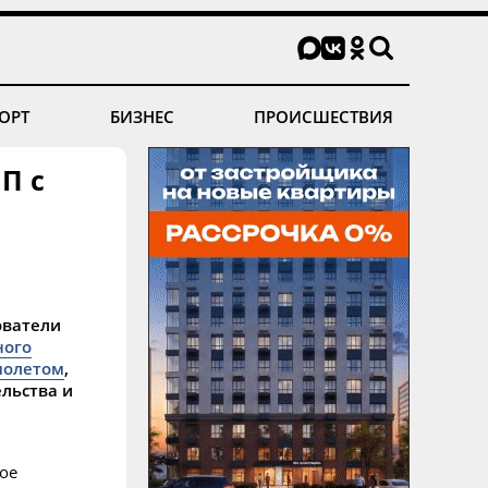
ОРТ
БИЗНЕС
ПРОИСШЕСТВИЯ
П с
ователи
ного
молетом
,
ельства и
ое