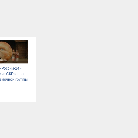
«России-24»
ь в СКР из-за
емочной группы
»