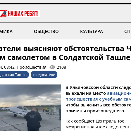
МИКА
ОБЩЕСТВО
КУЛЬТУРА
СП
атели выясняют обстоятельства Ч
м самолетом в Солдатской Ташле
24, 08:42, Происшествия
2108
датская Ташла
следователи
В Ульяновской области след
выехали на место
авиацион
происшествия с учебным са
чтобы выяснить все обстоят
причины произошедшего.
Как сообщает Центральное
межрегиональное следственн