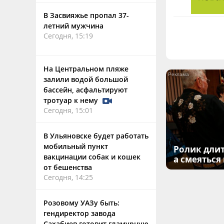
В Засвияжье пропал 37-
летний мужчина
Сегодня, 15:19
На Центральном пляже
залили водой большой
бассейн, асфальтируют
тротуар к нему
Сегодня, 15:01
В Ульяновске будет работать
мобильный пункт
Ролик длит
вакцинации собак и кошек
а смеяться
от бешенства
Сегодня, 14:25
Розовому УАЗу быть:
гендиректор завода
Сахабиев готовит гламурную