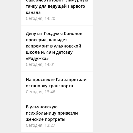
тачку для ведущей Первого
канала
Сегодня, 14:20
Депутат Госдумы Кононов
проверил, как идет
капремонт в ульяновской
школе № 49 и детсаду
«Радужка»
Сегодня, 14:01
На проспекте Гая запретили
остановку транспорта
Сегодня, 13:46
В ульяновскую
психбольницу привезли
женские портреты
Сегодня, 13:27