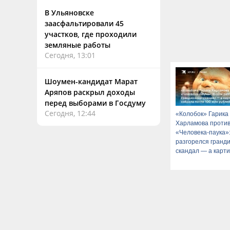
В Ульяновске
заасфальтировали 45
участков, где проходили
земляные работы
Сегодня, 13:01
Шоумен-кандидат Марат
Аряпов раскрыл доходы
перед выборами в Госдуму
Сегодня, 12:44
«Колобок» Гарика
Харламова проти
«Человека-паука»:
разгорелся гранд
скандал — а карт
собрала почти 10
рублей