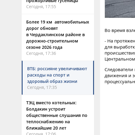
прожорливые гусеницы
Сегодня, 17:55
Более 19 км автомобильных
дорог обновят
Во время взл
в Чердаклинском районе в
- На протяж
дорожно-строительном
для выработк
сезоне 2026 года
происшествия
Сегодня, 17:36
Центральном
ВТБ: россияне увеличивают
Следователи 
расходы на спорт и
движения и э
здоровый образ жизни
процессуальн
Сегодня, 17:35
ТЭЦ вместо котельных:
Болдакин устроит
общественные слушания по
теплоснабжению на
ближайшие 20 лет
Сегодня, 17:06