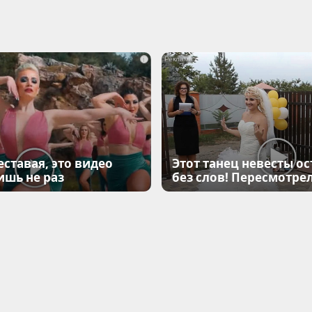
i
еставая, это видео
Этот танец невесты ос
ишь не раз
без слов! Пересмотрел