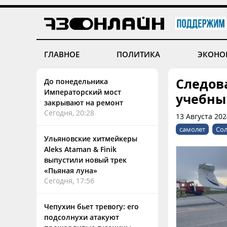
ГЛАВНОЕ
ПОЛИТИКА
ЭКОНО
Следов
До понедельника
Императорский мост
учебны
закрывают на ремонт
Сегодня, 20:28
13 Августа 20
самолет
Сол
Ульяновские хитмейкеры
Aleks Ataman & Finik
выпустили новый трек
«Пьяная луна»
Сегодня, 17:56
Чепухин бьет тревогу: его
подсолнухи атакуют