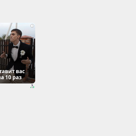
i
тавит вас
а 10 раз