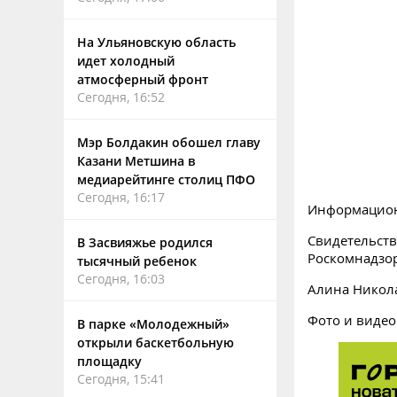
На Ульяновскую область
идет холодный
атмосферный фронт
Сегодня, 16:52
Мэр Болдакин обошел главу
Казани Метшина в
медиарейтинге столиц ПФО
Сегодня, 16:17
Информацион
Свидетельств
В Засвияжье родился
Роскомнадзо
тысячный ребенок
Сегодня, 16:03
Алина Никол
Фото и видео
В парке «Молодежный»
открыли баскетбольную
площадку
Сегодня, 15:41