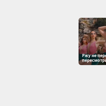
Ржу не пер
пересмотр