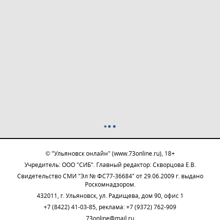
© "Ульяновск онлайн" (www.73online.ru), 18+
Учредитель: ООО "СИБ". Главный редактор: Скворцова Е.В.
Свидетельство СМИ "Эл № ФС77-36684" от 29.06.2009 г. выдано
Роскомнадзором.
432011, г. Ульяновск, ул. Радищева, дом 90, офис 1
+7 (8422) 41-03-85, реклама: +7 (9372) 762-909
73online@mail.ru