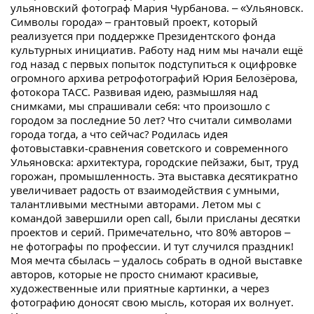
ульяновский фотограф Мария Чурбанова. – «Ульяновск.
Символы города» – грантовый проект, который
реализуется при поддержке Президентского фонда
культурных инициатив. Работу над ним мы начали ещё
год назад с первых попыток подступиться к оцифровке
огромного архива ретрофотографий Юрия Белозёрова,
фотокора ТАСС. Развивая идею, размышляя над
снимками, мы спрашивали себя: что произошло с
городом за последние 50 лет? Что считали символами
города тогда, а что сейчас? Родилась идея
фотовыставки-сравнения советского и современного
Ульяновска: архитектура, городские пейзажи, быт, труд
горожан, промышленность. Эта выставка десятикратно
увеличивает радость от взаимодействия с умными,
талантливыми местными авторами. Летом мы с
командой завершили open call, были присланы десятки
проектов и серий. Примечательно, что 80% авторов –
не фотографы по профессии. И тут случился праздник!
Моя мечта сбылась – удалось собрать в одной выставке
авторов, которые не просто снимают красивые,
художественные или приятные картинки, а через
фотографию доносят свою мысль, которая их волнует.