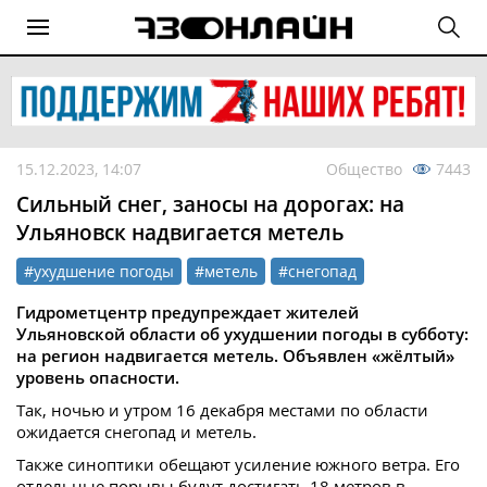
15.12.2023, 14:07
Общество
7443
Сильный снег, заносы на дорогах: на
Ульяновск надвигается метель
#ухудшение погоды
#метель
#снегопад
Гидрометцентр предупреждает жителей
Ульяновской области об ухудшении погоды в субботу:
на регион надвигается метель. Объявлен «жёлтый»
уровень опасности.
Так, ночью и утром 16 декабря местами по области
ожидается снегопад и метель.
Также синоптики обещают усиление южного ветра. Его
отдельные порывы будут достигать 18 метров в