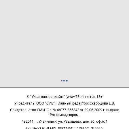
© "Ульяновск онлайн" (www.73online.ru), 18+
Учредитель: ООО "СИБ". Главный редактор: Скворцова Е.В.
Свидетельство СМИ "Эл № ФС77-36684" от 29.06.2009 г. выдано
Роскомнадзором.
432011, г. Ульяновск, ул. Радищева, дом 90, офис 1
+7 (8422) 41-03-85, реклама: +7 (9372) 762-909