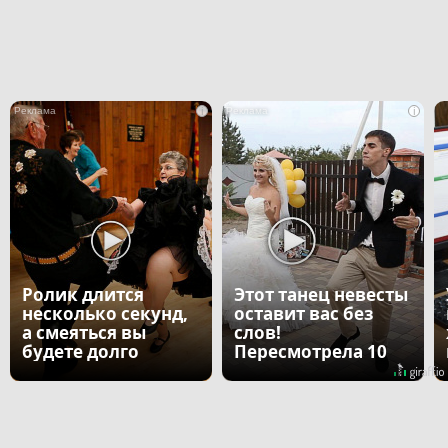
i
i
Ролик длится
Этот танец невесты
несколько секунд,
оставит вас без
а смеяться вы
слов!
будете долго
Пересмотрела 10
раз