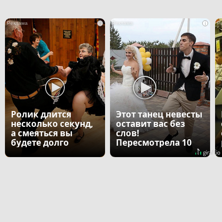
i
i
Ролик длится
Этот танец невесты
несколько секунд,
оставит вас без
а смеяться вы
слов!
будете долго
Пересмотрела 10
раз