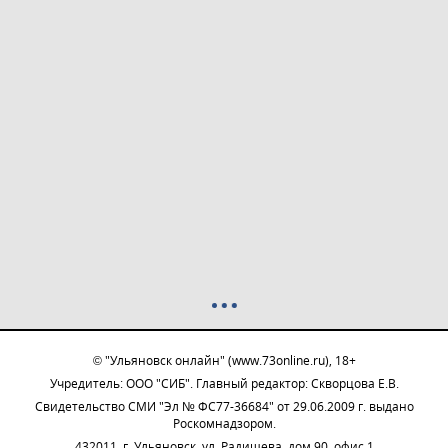
© "Ульяновск онлайн" (www.73online.ru), 18+
Учредитель: ООО "СИБ". Главный редактор: Скворцова Е.В.
Свидетельство СМИ "Эл № ФС77-36684" от 29.06.2009 г. выдано
Роскомнадзором.
432011, г. Ульяновск, ул. Радищева, дом 90, офис 1