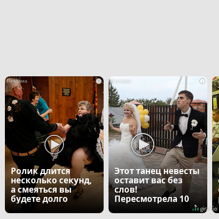
i
i
Ролик длится
Этот танец невесты
несколько секунд,
оставит вас без
а смеяться вы
слов!
будете долго
Пересмотрела 10
раз