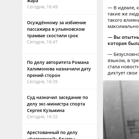
жара
Сегодня, 16:49
— В идеале, 
такие же люд
такого влиян
Осуждённому за избиение
максимально 
пассажира в ульяновском
трамвае скостили срок
— Вы опытны
Сегодня, 16:47
которая была
— Безусловно
языком, в тр
По делу авторитета Романа
стала новост
Халимонова назначили дату
диктует свои
прений сторон
Сегодня, 16:35
Суд назначил заседание по
делу экс-министра спорта
Сергея Кузьмина
Сегодня, 16:32
Арестованный по делу
«Кизяевской» братвы