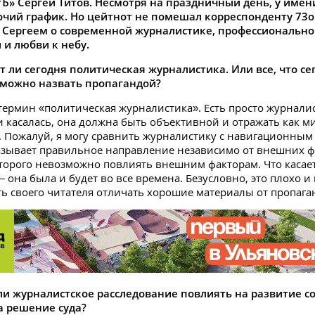
Ъ» Сергей Титов. Несмотря на праздничный день, у име
чий график. Но цейтнот не помешал корреспонденту 73on
с Сергеем о современной журналистике, профессиональн
 и любви к небу.
 ли сегодня политическая журналистика. Или все, что сег
 можно назвать пропагандой?
ермин «политическая журналистика». Есть просто журналис
и касалась, она должна быть объективной и отражать как 
. Пожалуй, я могу сравнить журналистику с навигационным
зывает правильное направление независимо от внешних ф
торого невозможно повлиять внешним факторам. Что касае
 она была и будет во все времена. Безусловно, это плохо и
ь своего читателя отличать хорошие материалы от пропага
ли журналистское расследование повлиять на развитие с
а решение суда?