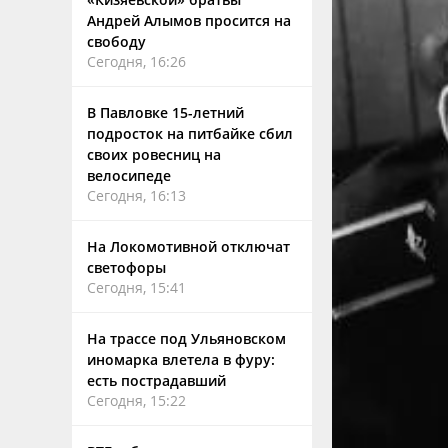
Андрей Алымов просится на
свободу
Сегодня, 16:26
В Павловке 15-летний
подросток на питбайке сбил
своих ровесниц на
велосипеде
Сегодня, 16:13
На Локомотивной отключат
светофоры
Сегодня, 15:41
На трассе под Ульяновском
иномарка влетела в фуру:
есть пострадавший
Сегодня, 15:22