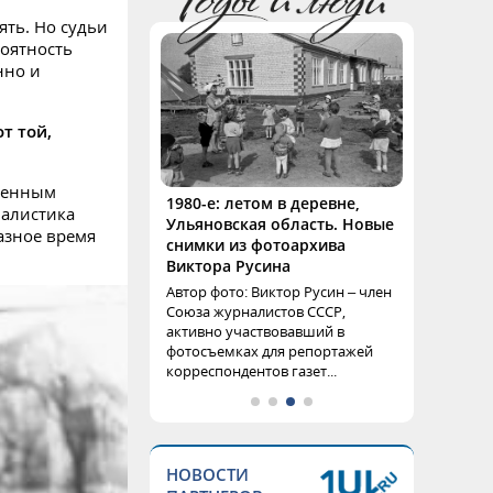
ять. Но судьи
роятность
нно и
т той,
еменным
1980-е: летом в деревне,
налистика
Ульяновская область. Новые
азное время
снимки из фотоархива
Виктора Русина
Автор фото: Виктор Русин – член
Союза журналистов СССР,
активно участвовавший в
фотосъемках для репортажей
корреспондентов газет...
НОВОСТИ