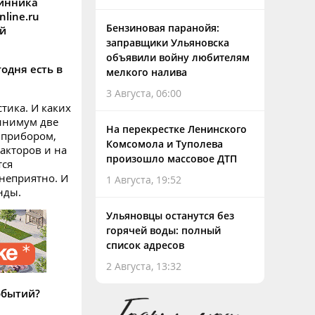
нинника
line.ru
Бензиновая паранойя:
ой
заправщики Ульяновска
объявили войну любителям
одня есть в
мелкого налива
3 Августа, 06:00
тика. И каких
минимум две
На перекрестке Ленинского
 прибором,
Комсомола и Туполева
акторов и на
произошло массовое ДТП
тся
 неприятно. И
1 Августа, 19:52
нды.
Ульяновцы останутся без
горячей воды: полный
список адресов
2 Августа, 13:32
обытий?