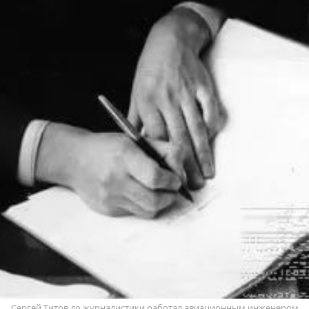
Сергей Титов до журналистики работал авиационным инженером