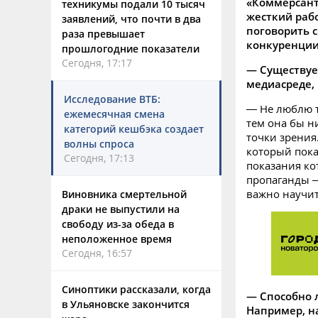
«Коммерсант
техникумы подали 10 тысяч
жесткий рабо
заявлений, что почти в два
поговорить 
раза превышает
конкуренции
прошлогодние показатели
Сегодня, 17:17
— Существует
медиасреде,
Исследование ВТБ:
— Не люблю т
ежемесячная смена
тем она бы н
категорий кешбэка создает
точки зрения
волны спроса
который пока
Сегодня, 17:13
показания ко
пропаганды —
важно научит
Виновника смертельной
драки не выпустили на
свободу из-за обеда в
неположенное время
Сегодня, 16:57
Синоптики рассказали, когда
— Способно 
в Ульяновске закончится
Например, н