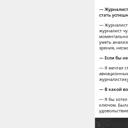
— Журналист
стать успеш
— Журналист
журналист чу
моментально 
уметь анализ
зрения, несмо
— Если бы не
— Я мечтал с
авиационным 
журналистику
— В какой во
— Я бы хотел 
ключом. Была
удовольстви