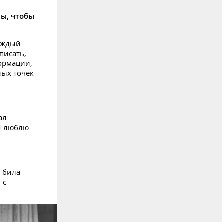
ны, чтобы
аждый
писать,
ормации,
ных точек
ал
 Я люблю
ь била
 с