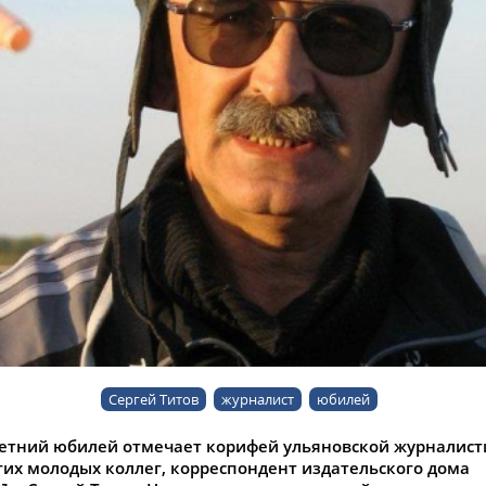
Сергей Титов
журналист
юбилей
летний юбилей отмечает корифей ульяновской журналист
гих молодых коллег, корреспондент издательского дома