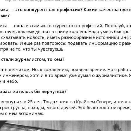
ика — это конкурентная профессия? Какие качества нуж
ным?
ика — одна из самых конкурентных профессий. Пожалуй, к
вствует, как ему дышит в спину коллега. Надо уметь быстро 
схватывать новость, иметь разнообразные источники инф
ировать. И еще раз повторюсь: подавать информацию с раз
тря на то, что ты чувствуешь.
 стали журналистом, то кем?
тать летчиком. Но, к сожалению, подвело зрение. Но я работ
инженером, хотя и в то время уже думал о журналистике.
 и небо.
зраст хотелось бы вернуться?
вернуться в 25 лет. Тогда я жил на Крайнем Севере, и жизн
 рок-группа, походы, много друзей. Это было золотое время,
ем о нем вспоминаю.