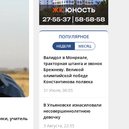
ПОПУЛЯРНОЕ
НЕДЕЛЯ
МЕСЯЦ
Валидол в Монреале,
тракторная штанга и звонок
Брежневу. Великой
олимпийской победе
Константинова полвека
31 Июля, 06:05
В Ульяновске изнасиловали
несовершеннолетнюю
девочку
ики, учитель
3 Августа, 22:55