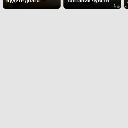
будете долго
топтания чувств