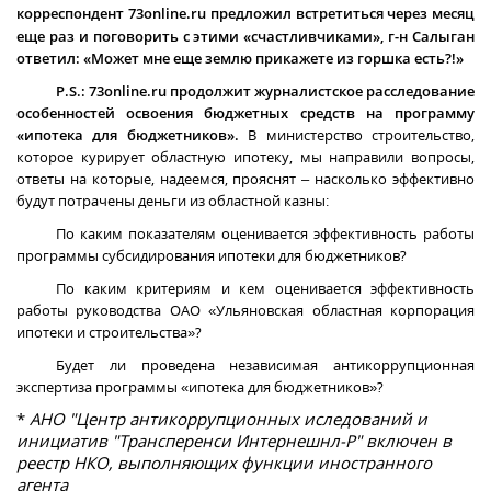
корреспондент 73
online
.
ru
предложил встретиться через месяц
еще раз и поговорить с этими «счастливчиками», г-н Салыган
ответил: «Может мне еще землю прикажете из горшка есть?!»
P
.
S
.: 73
online
.
ru
продолжит журналистское расследование
особенностей освоения бюджетных средств на программу
«ипотека для бюджетников».
В министерство строительство,
которое курирует областную ипотеку, мы направили вопросы,
ответы на которые, надеемся, прояснят – насколько эффективно
будут потрачены деньги из областной казны:
По каким показателям оценивается эффективность работы
программы субсидирования ипотеки для бюджетников?
По каким критериям и кем оценивается эффективность
работы руководства ОАО «Ульяновская областная корпорация
ипотеки и строительства»?
Будет ли проведена независимая антикоррупционная
экспертиза программы «ипотека для бюджетников»?
*
АНО "Центр антикоррупционных иследований и
инициатив "Трансперенси Интернешнл-Р" включен в
реестр НКО, выполняющих функции иностранного
агента