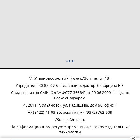
© "Ульяновск онлайн" (www.73online.ru), 18+
Учредитель: ООО "СИБ". Главный редактор: Скворцова Е.В.
Свидетельство СМИ "Эл № ФС77-36684" от 29.06.2009 г. выдано
Роскомнадзором.
432011, г. Ульяновск, ул. Радищева, дом 90, офис 1
+7 (8422) 41-03-85, реклама: +7 (9372) 762-909
73online@mail.ru
На информационном ресурсе применяются рекомендательные
технологии