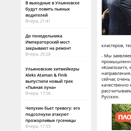
В выходные в Ульяновске
будут ловить пьяных
водителей
Вчера, 21:41
До понедельника
Императорский мост
кластеров, т
закрывают на ремонт
Вчера, 20:28
- Мы заявляе
промышленных
«Композит», 
Ульяновские хитмейкеры
направления.
Aleks Ataman & Finik
сейчас очень
выпустили новый трек
качественно
«Пьяная луна»
рассчитываем
Вчера, 17:56
Русских.
Чепухин бьет тревогу: его
подсолнухи атакуют
прожорливые гусеницы
Вчера, 17:55