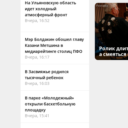
На Ульяновскую область
идет холодный
атмосферный фронт
Вчера, 16:52
Мэр Болдакин обошел главу
Казани Метшина в
Ролик длит
медиарейтинге столиц ПФО
а смеяться
Вчера, 16:17
В Засвияжье родился
тысячный ребенок
Вчера, 16:03
В парке «Молодежный»
открыли баскетбольную
площадку
Вчера, 15:41