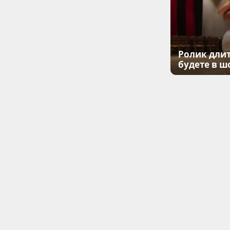
Ролик длит
будете в ш