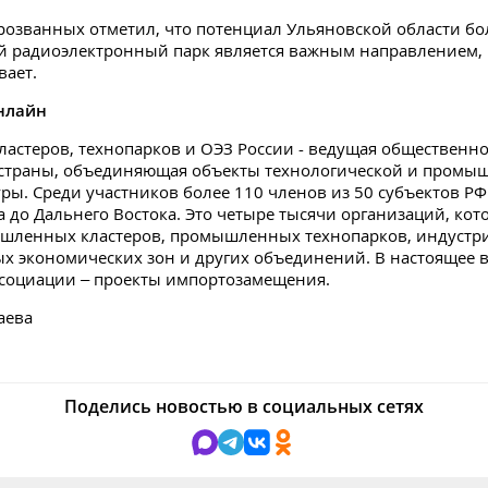
розванных отметил, что потенциал Ульяновской области бо
 радиоэлектронный парк является важным направлением,
вает.
нлайн
ластеров, технопарков и ОЭЗ России - ведущая общественн
 страны, объединяющая объекты технологической и промы
ры. Среди участников более 110 членов из 50 субъектов РФ:
 до Дальнего Востока. Это четыре тысячи организаций, кот
ышленных кластеров, промышленных технопарков, индустр
ых экономических зон и других объединений. В настоящее 
социации – проекты импортозамещения.
аева
u
Поделись новостью в социальных сетях