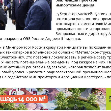
реализация проектов
импортозамещения.
Губернатор Алексей Русских 
потенциал ульяновских про
технопарков заместителю Ми
промышленности и торговли 
Беспрозванных и директору 
ехнопарков и ОЭЗ России Андрею Шпиленко.
м в Минпромторг России сразу три инициативы по создани
 технопарков в Ульяновской области: «Металлоконструкц
«Электроник». Это позволит локализовать в регионе сразу 
 У нас есть потенциальные резиденты под каждое из них. Н
 внимательно работаем над заявкой, которая позволит выве
 новый уровень развитие радиоэлектронной промышленно
 на содействие Минпромторга и Ассоциации кластеров, - п