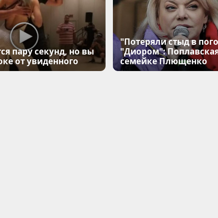
"Потеряли стыд в пого
ся пару секунд, но вы
"Диором": Поплавска
оке от увиденного
семейке Плющенко