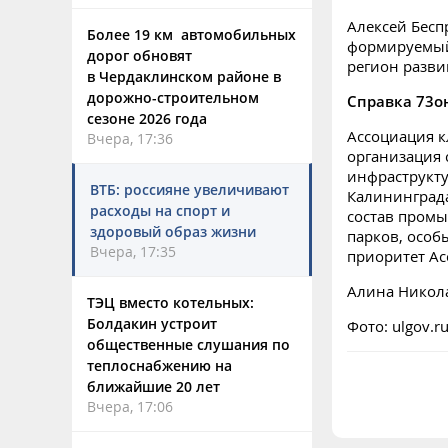
Алексей Бесп
Более 19 км автомобильных
формируемый
дорог обновят
регион разви
в Чердаклинском районе в
дорожно-строительном
Справка 73о
сезоне 2026 года
Ассоциация к
Вчера, 17:36
организация
инфраструкту
ВТБ: россияне увеличивают
Калининграда
расходы на спорт и
состав пром
здоровый образ жизни
парков, особ
Вчера, 17:35
приоритет Ас
Алина Никол
ТЭЦ вместо котельных:
Болдакин устроит
Фото: ulgov.r
общественные слушания по
теплоснабжению на
ближайшие 20 лет
Вчера, 17:06