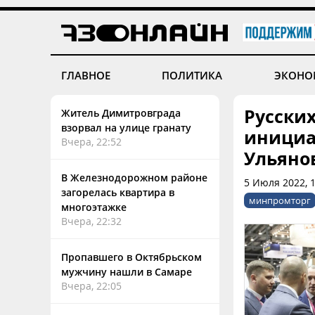
ГЛАВНОЕ
ПОЛИТИКА
ЭКОНО
Русски
Житель Димитровграда
взорвал на улице гранату
инициа
Вчера, 22:52
Ульяно
В Железнодорожном районе
5 Июля 2022, 
загорелась квартира в
минпромторг
многоэтажке
Вчера, 22:32
Пропавшего в Октябрьском
мужчину нашли в Самаре
Вчера, 22:05