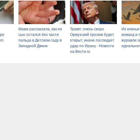
Мама рассказала, как ее
Трамп: очень скоро
Их клинья
ыре
сын остался без части
Ормузский пролив будет
команд и 
го
пальца в Детском саду в
открыт, иначе последует
журавли з
Западной Двине
удар по Ирану - Новости
идеальног
на Вести.ru