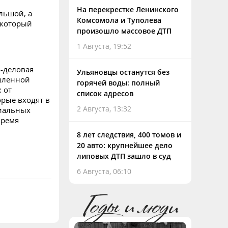
На перекрестке Ленинского
льшой, а
Комсомола и Туполева
 который
произошло массовое ДТП
1 Августа, 19:52
о-деловая
Ульяновцы останутся без
шленной
горячей воды: полный
 от
список адресов
орые входят в
2 Августа, 13:32
иальных
время
8 лет следствия, 400 томов и
20 авто: крупнейшее дело
липовых ДТП зашло в суд
6 Августа, 06:10