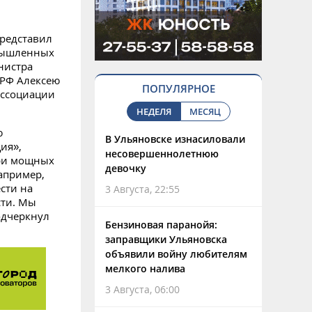
представил
мышленных
нистра
РФ Алексею
ПОПУЛЯРНОЕ
Ассоциации
НЕДЕЛЯ
МЕСЯЦ
ю
В Ульяновске изнасиловали
ия»,
несовершеннолетнюю
три мощных
девочку
апример,
сти на
3 Августа, 22:55
сти. Мы
одчеркнул
Бензиновая паранойя:
заправщики Ульяновска
объявили войну любителям
мелкого налива
3 Августа, 06:00