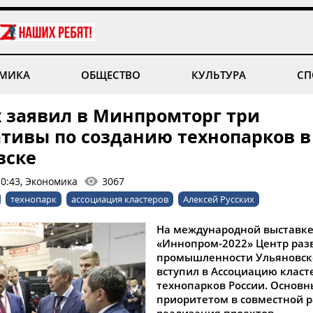
МИКА
ОБЩЕСТВО
КУЛЬТУРА
СП
х заявил в Минпромторг три
тивы по созданию технопарков в
вске
10:43, Экономика
3067
технопарк
ассоциация кластеров
Алексей Русских
На международной выставк
«Иннопром-2022» Центр раз
промышленности Ульяновск
вступил в Ассоциацию класт
технопарков России. Основ
приоритетом в совместной р