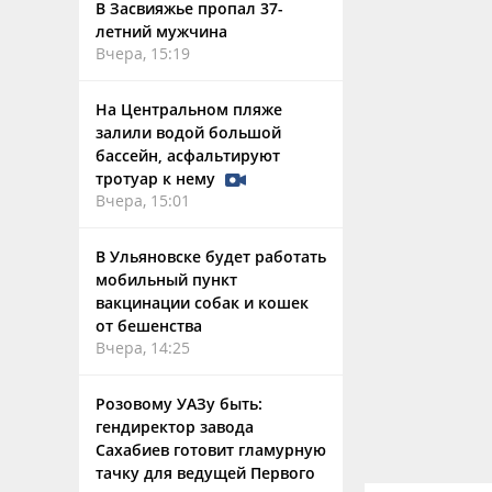
В Засвияжье пропал 37-
летний мужчина
Вчера, 15:19
На Центральном пляже
залили водой большой
бассейн, асфальтируют
тротуар к нему
Вчера, 15:01
В Ульяновске будет работать
мобильный пункт
вакцинации собак и кошек
от бешенства
Вчера, 14:25
Розовому УАЗу быть:
гендиректор завода
Сахабиев готовит гламурную
тачку для ведущей Первого