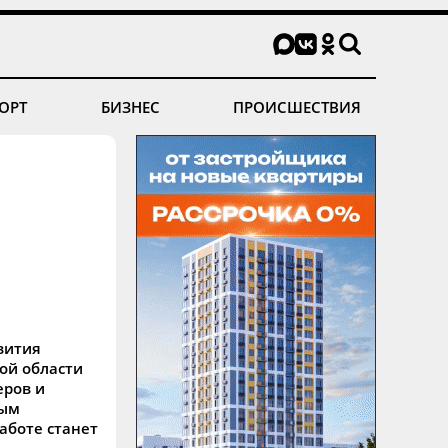
ОРТ
БИЗНЕС
ПРОИСШЕСТВИЯ
е
вития
ой области
еров и
ным
аботе станет