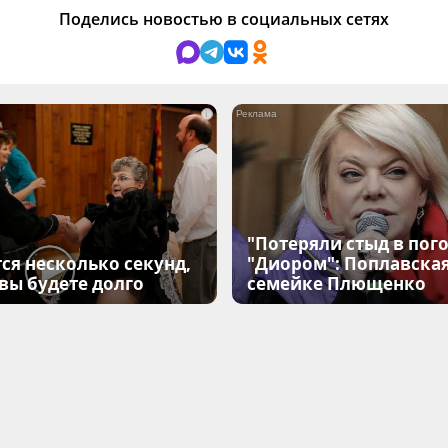
Поделись новостью в социальных сетях
i
"Потеряли стыд в пого
ся несколько секунд,
"Диором": Поплавска
 вы будете долго
семейке Плющенко