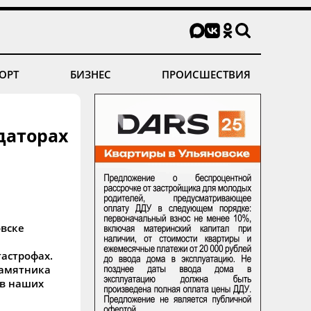
ОРТ
БИЗНЕС
ПРОИСШЕСТВИЯ
даторах
овске
астрофах.
памятника
 в наших