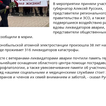
В мероприятии приняли учас
губернатор Алексей Русских,
представители региональног
правительства и ЗСО, а также
подвергшиеся воздействию р
вдовы ликвидаторов аварии,
представители общественных
сообщили в мэрии.
рнобыльской атомной электростанции произошла 38 лет наз
де проживает 316 ликвидаторов катастрофы.
есте с ветеранами-ликвидаторами аварии почтили память ге
льнейшее оснащение областного центра помощи пострадав
рофпатологии, а также увековечивание памяти об участника
ред нашими социальными и медицинскими службами стоит 
еранов и членов их семей вниманием и заботой, - сказал Ру