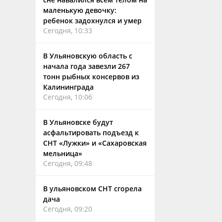
маленькую девочку:
ребенок задохнулся и умер
Сегодня, 10:33
В Ульяновскую область с
начала года завезли 267
тонн рыбных консервов из
Калининграда
Сегодня, 10:06
В Ульяновске будут
асфальтировать подъезд к
СНТ «Лужки» и «Сахаровская
мельница»
Сегодня, 09:48
В ульяновском СНТ сгорела
дача
Сегодня, 09:20