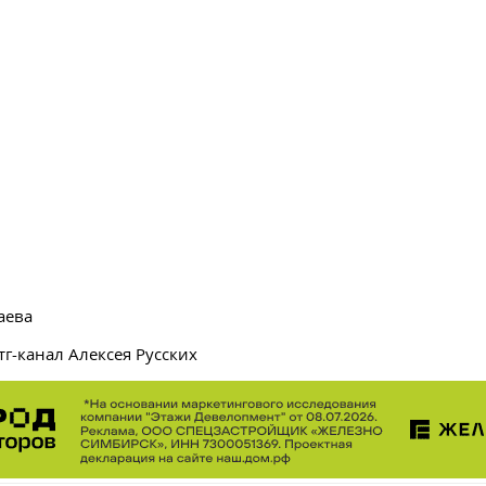
аева
тг-канал Алексея Русских