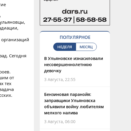
тие
о
 ульяновцы,
адиации,
ПОПУЛЯРНОЕ
 организаций
НЕДЕЛЯ
МЕСЯЦ
ад. Сегодня
В Ульяновске изнасиловали
несовершеннолетнюю
девочку
роев.
шим от
3 Августа, 22:55
х тех
задача
Бензиновая паранойя:
сских.
заправщики Ульяновска
объявили войну любителям
мелкого налива
3 Августа, 06:00