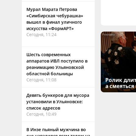
Мурал Марата Петрова
«Симбирская чебурашка»
вышел в финал уличного
искусства «ФормАРТ»
Сегодня, 11:24
Шесть современных
аппаратов ИВЛ поступило в
реанимацию Ульяновской
областной больницы
Ролик длит
Сегодня, 11:08
а смеяться
Девять бункеров для мусора
установили в Ульяновске:
список адресов
Сегодня, 10:49
В Инзе пьяный мужчина во
сне навалился всем телом на