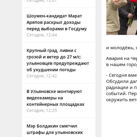
Сегодня, 13:01
Шоумен-кандидат Марат
Аряпов раскрыл доходы
перед выборами в Госдуму
Сегодня, 12:44
и молодёжь, 
Крупный град, ливни с
грозой и ветер до 27 м/с:
Авария на Че
ульяновцев предупреждают
в нашем горо
об ухудшении погоды
- Сегодня вм
Сегодня, 12:42
Обсудили да
радиации и п
В Ульяновске монтируют
событий. Пе
видеокамеры на
окружить вет
контейнерных площадках
Сегодня, 12:25
Мэр Болдакин смягчил
штрафы для ульяновских