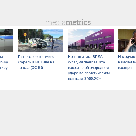
на
Пять человек заживо
Ночная атака БПЛА на
Находчив
очку,
сгорели в машине на
склад Wildberries: что
наказал 
ртиру
трассе (ФОТО)
известно об очередном
изощренн
ударе по логистическим
центрам 07/08/2026 –
Новости