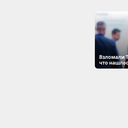
Взломали T
что нашлос