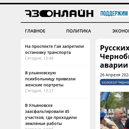
ГЛАВНОЕ
ПОЛИТИКА
ЭКОНО
Русски
На проспекте Гая запретили
остановку транспорта
Черноб
Сегодня, 13:46
аварии
В ульяновскую
26 Апреля 202
психбольницу привезли
колокол Черн
женские портреты
Сегодня, 13:27
В Ульяновске
заасфальтировали 45
участков, где проходили
земляные работы