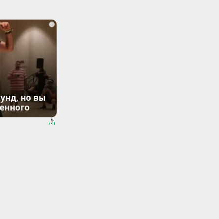
i
унд, но вы
денного