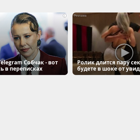
i
elegram Собчак - вот
Ролик длится пару сек
ь в переписках
будете в шоке от уви