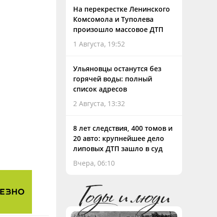
На перекрестке Ленинского
Комсомола и Туполева
произошло массовое ДТП
1 Августа, 19:52
Ульяновцы останутся без
горячей воды: полный
список адресов
2 Августа, 13:32
8 лет следствия, 400 томов и
20 авто: крупнейшее дело
липовых ДТП зашло в суд
Вчера, 06:10