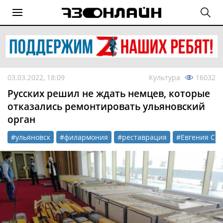
03.03.2022, 18:09
Культура
16032
Русских решил не ждать немцев, которые
отказались ремонтировать ульяновский
орган
#ульяновск
#филармония
#реставрация
#Евгения Си