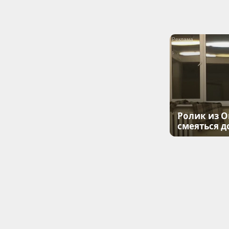
Ролик из О
смеяться д