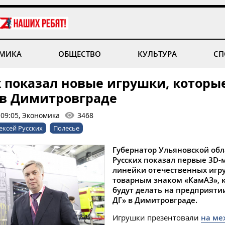
МИКА
ОБЩЕСТВО
КУЛЬТУРА
СП
х показал новые игрушки, которы
 в Димитровграде
 09:05, Экономика
3468
ексей Русских
Полесье
Губернатор Ульяновской обл
Русских показал первые 3D-
линейки отечественных игр
товарным знаком «КамАЗ», 
будут делать на предприяти
ДГ» в Димитровграде.
Игрушки презентовали
на ме