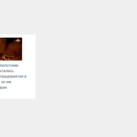
спилотники
ытались
 предприятия в
 но им
кран