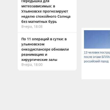
Передышка для
метеозависимых: в
Ульяновске прогнозируют
неделю спокойного Солнца
без магнитных бурь
Вчера, 18:08
По 11 операций в сутки: в
ульяновском
онкодиспансере обновили
13 человек постр
реанимацию и
после атаки БПЛА
хирургические залы
российский город
Вчера, 18:00