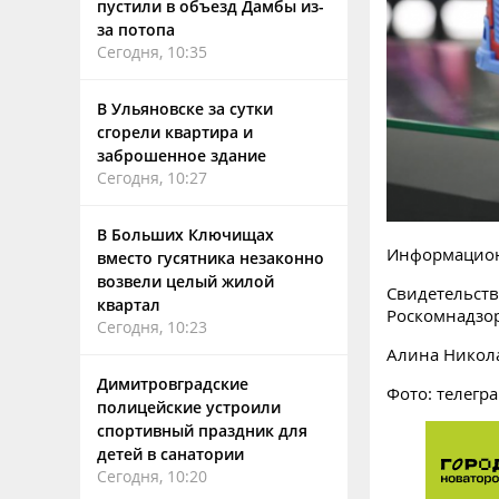
пустили в объезд Дамбы из-
за потопа
Сегодня, 10:35
В Ульяновске за сутки
сгорели квартира и
заброшенное здание
Сегодня, 10:27
В Больших Ключищах
Информацион
вместо гусятника незаконно
возвели целый жилой
Свидетельств
квартал
Роскомнадзо
Сегодня, 10:23
Алина Никол
Димитровградские
Фото: телегр
полицейские устроили
спортивный праздник для
детей в санатории
Сегодня, 10:20