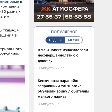
Иннопром»
в
е компания
 30 разных
 этим
О «КамАЗ».
ПОПУЛЯРНОЕ
мещения в
НЕДЕЛЯ
МЕСЯЦ
стриального
В Ульяновске изнасиловали
Республики
несовершеннолетнюю
девочку
3 Августа, 22:55
Бензиновая паранойя:
заправщики Ульяновска
объявили войну любителям
мелкого налива
3 Августа, 06:00