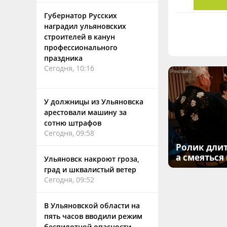
Губернатор Русских
наградил ульяновских
строителей в канун
профессионального
праздника
Сегодня, 10:16
У должницы из Ульяновска
арестовали машину за
сотню штрафов
Сегодня, 09:58
Ролик длит
а смеяться
Ульяновск накроют гроза,
град и шквалистый ветер
Сегодня, 09:52
В Ульяновской области на
пять часов вводили режим
беспилотной опасности