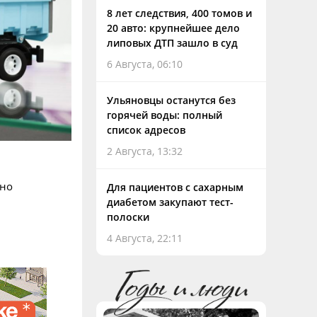
8 лет следствия, 400 томов и
20 авто: крупнейшее дело
липовых ДТП зашло в суд
6 Августа, 06:10
Ульяновцы останутся без
горячей воды: полный
список адресов
2 Августа, 13:32
ано
Для пациентов с сахарным
диабетом закупают тест-
полоски
4 Августа, 22:11