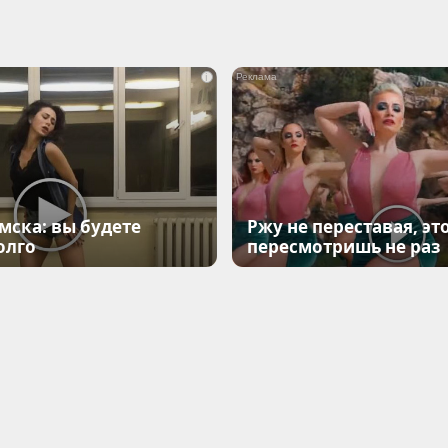
i
мска: вы будете
Ржу не переставая, эт
олго
пересмотришь не раз