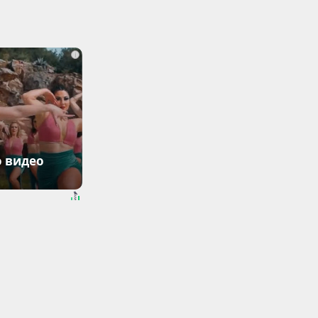
i
о видео