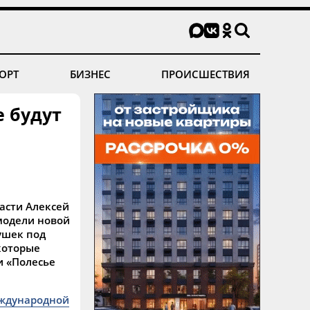
ОРТ
БИЗНЕС
ПРОИСШЕСТВИЯ
е будут
асти Алексей
модели новой
ушек под
которые
и «Полесье
ждународной