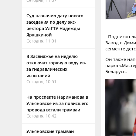
Сегодня, 11:07
Суд назначил дату нового
заседания по делу экс-
ректора УлГТУ Надежды
Ярушкиной
- Подписан л
Сегодня, 11:01
Завод в Дими
сегменте дет
В Засвияжье на неделю
Он также нап
отключат горячую воду из-
парка «Масте
за гидравлических
Беларусь.
испытаний
Сегодня, 10:51
На проспекте Нариманова в
Ульяновске из-за повисшего
провода встали трамваи
Сегодня, 10:42
Ульяновские трамваи