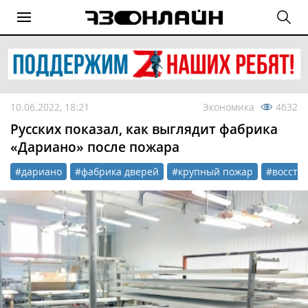
10.06.2022, 18:21
Экономика
4632
Русских показал, как выглядит фабрика
«Дариано» после пожара
#дариано
#фабрика дверей
#крупный пожар
#восста