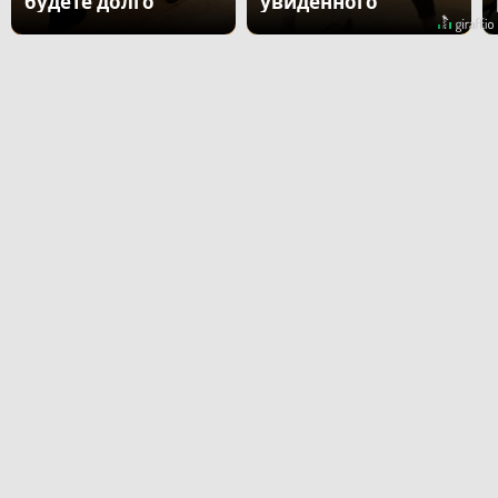
будете долго
увиденного