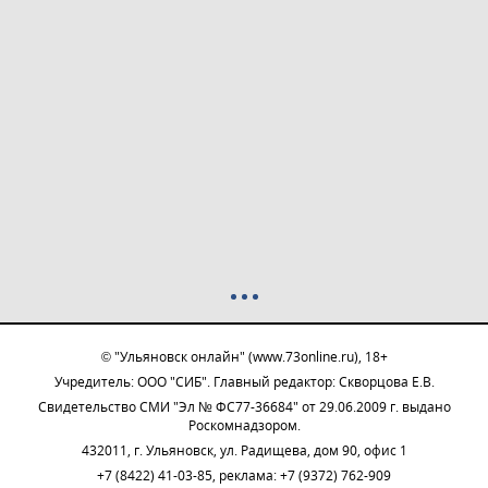
© "Ульяновск онлайн" (www.73online.ru), 18+
Учредитель: ООО "СИБ". Главный редактор: Скворцова Е.В.
Свидетельство СМИ "Эл № ФС77-36684" от 29.06.2009 г. выдано
Роскомнадзором.
432011, г. Ульяновск, ул. Радищева, дом 90, офис 1
+7 (8422) 41-03-85, реклама: +7 (9372) 762-909