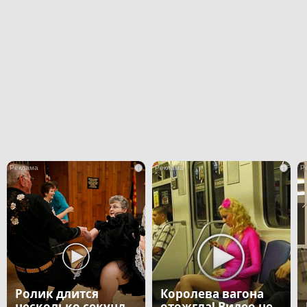
i
i
Ролик длится
Королева вагона
несколько секунд,
отожгла! Видео не