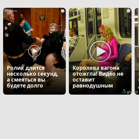
i
i
Ролик длится
Королева вагона
несколько секунд,
отожгла! Видео не
а смеяться вы
оставит
будете долго
равнодушным