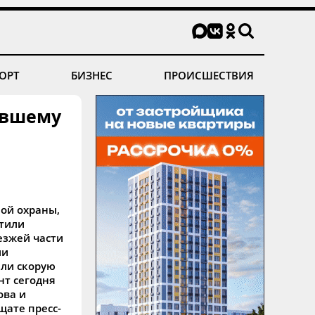
ОРТ
БИЗНЕС
ПРОИСШЕСТВИЯ
явшему
ой охраны,
етили
езжей части
ли
али скорую
т сегодня
ова и
щате пресс-