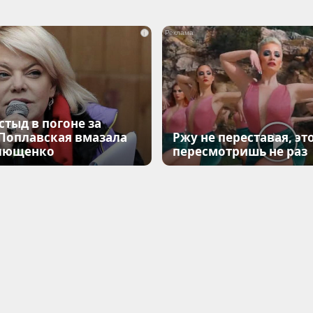
i
стыд в погоне за
 Поплавская вмазала
Ржу не переставая, эт
лющенко
пересмотришь не раз