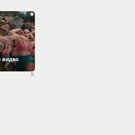
i
о видео