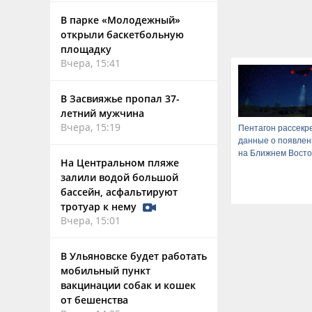
В парке «Молодежный»
открыли баскетбольную
площадку
Вчера, 15:41
В Засвияжье пропал 37-
летний мужчина
Вчера, 15:19
Пентагон рассекр
данные о появле
на Ближнем Восто
На Центральном пляже
залили водой большой
бассейн, асфальтируют
тротуар к нему
Вчера, 15:01
В Ульяновске будет работать
мобильный пункт
вакцинации собак и кошек
от бешенства