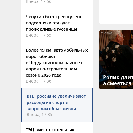
Вчера, 17:56
Чепухин бьет тревогу: его
подсолнухи атакуют
прожорливые гусеницы
Вчера, 17:55
Более 19 км автомобильных
дорог обновят
в Чердаклинском районе в
дорожно-строительном
сезоне 2026 года
Ролик длит
Вчера, 17:36
а смеяться
ВТБ: россияне увеличивают
расходы на спорт и
здоровый образ жизни
Вчера, 17:35
ТЭЦ вместо котельных: