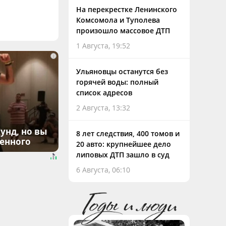
На перекрестке Ленинского
Комсомола и Туполева
произошло массовое ДТП
1 Августа, 19:52
i
Ульяновцы останутся без
горячей воды: полный
список адресов
2 Августа, 13:32
унд, но вы
8 лет следствия, 400 томов и
денного
20 авто: крупнейшее дело
липовых ДТП зашло в суд
6 Августа, 06:10