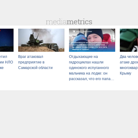
етил
Враг атаковал
Отдыхающие на
Два челов
нии НЛО
предприятие в
гидроциклах нашли
атаке дро
ке
Самарской области
одинокого испуганного
многоквар
мальчика на лодке: он
Крыму
рассказал, что его папа
нырнул и пропал