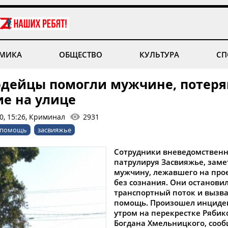
МИКА
ОБЩЕСТВО
КУЛЬТУРА
СП
рдейцы помогли мужчине, потер
ие на улице
0, 15:26, Криминал
2931
помощь
засвияжье
Сотрудники вневедомственн
патрулируя Засвияжье, зам
мужчину, лежавшего на про
без сознания. Они останови
транспортный поток и вызв
помощь. Произошел инциден
утром на перекрестке Рябик
Богдана Хмельницкого, сооб