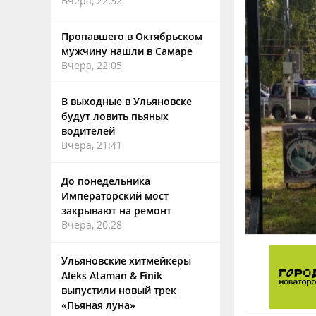
Вчера, 22:32
Пропавшего в Октябрьском
мужчину нашли в Самаре
Вчера, 22:05
В выходные в Ульяновске
будут ловить пьяных
водителей
Вчера, 21:41
До понедельника
Императорский мост
закрывают на ремонт
Вчера, 20:28
Ульяновские хитмейкеры
Aleks Ataman & Finik
выпустили новый трек
«Пьяная луна»