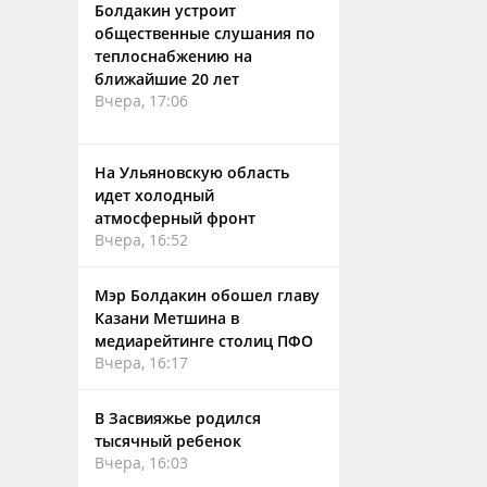
Болдакин устроит
общественные слушания по
теплоснабжению на
ближайшие 20 лет
Вчера, 17:06
На Ульяновскую область
идет холодный
атмосферный фронт
Вчера, 16:52
Мэр Болдакин обошел главу
Казани Метшина в
медиарейтинге столиц ПФО
Вчера, 16:17
В Засвияжье родился
тысячный ребенок
Вчера, 16:03