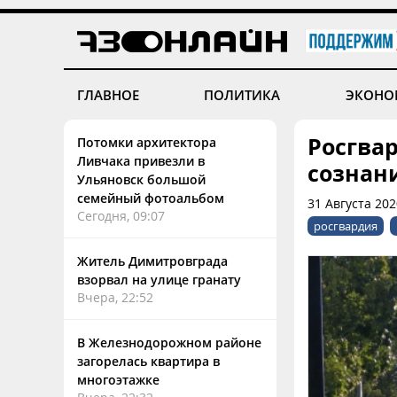
ГЛАВНОЕ
ПОЛИТИКА
ЭКОНО
Росгва
Потомки архитектора
Ливчака привезли в
сознан
Ульяновск большой
семейный фотоальбом
31 Августа 202
Сегодня, 09:07
росгвардия
Житель Димитровграда
взорвал на улице гранату
Вчера, 22:52
В Железнодорожном районе
загорелась квартира в
многоэтажке