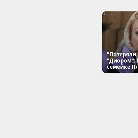
"Потеряли 
"Диором":
семейке П