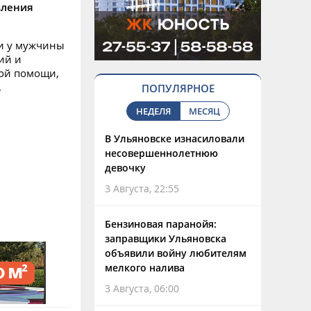
вления
и у мужчины
ий и
рой помощи,
.
ПОПУЛЯРНОЕ
НЕДЕЛЯ
МЕСЯЦ
В Ульяновске изнасиловали
несовершеннолетнюю
девочку
3 Августа, 22:55
Бензиновая паранойя:
заправщики Ульяновска
объявили войну любителям
мелкого налива
3 Августа, 06:00