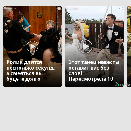
i
i
Ролик длится
Этот танец невесты
несколько секунд,
оставит вас без
а смеяться вы
слов!
будете долго
Пересмотрела 10
раз