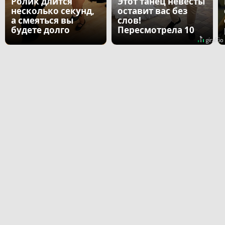
Ролик длится
Этот танец невесты
несколько секунд,
оставит вас без
а смеяться вы
слов!
будете долго
Пересмотрела 10
раз