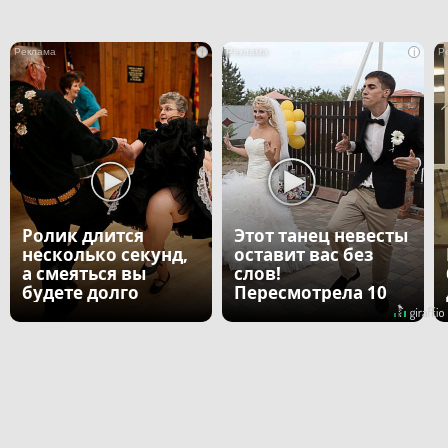
i
i
Ролик длится
Этот танец невесты
несколько секунд,
оставит вас без
а смеяться вы
слов!
будете долго
Пересмотрела 10
раз