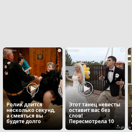
i
i
Ролик длится
Этот танец невесты
несколько секунд,
оставит вас без
а смеяться вы
слов!
будете долго
Пересмотрела 10
раз