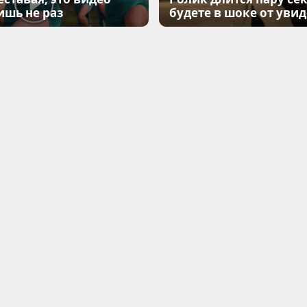
ишь не раз
будете в шоке от уви