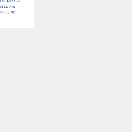
es в Сызрани
ставлять
 продажу