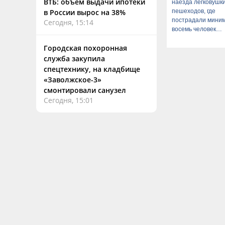
ВТБ: объем выдачи ипотеки
наезда легковушк
пешеходов, где
в России вырос на 38%
пострадали мини
Сегодня, 15:14
восемь человек
06/08/2026 – Ново
Городская похоронная
служба закупила
спецтехнику, на кладбище
«Заволжское-3»
смонтировали санузел
Сегодня, 15:01