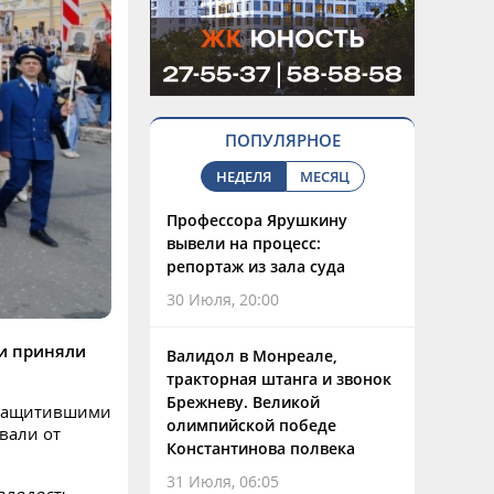
ПОПУЛЯРНОЕ
НЕДЕЛЯ
МЕСЯЦ
Профессора Ярушкину
вывели на процесс:
репортаж из зала суда
30 Июля, 20:00
ти приняли
Валидол в Монреале,
тракторная штанга и звонок
Брежневу. Великой
, защитившими
олимпийской победе
вали от
Константинова полвека
31 Июля, 06:05
олодость,