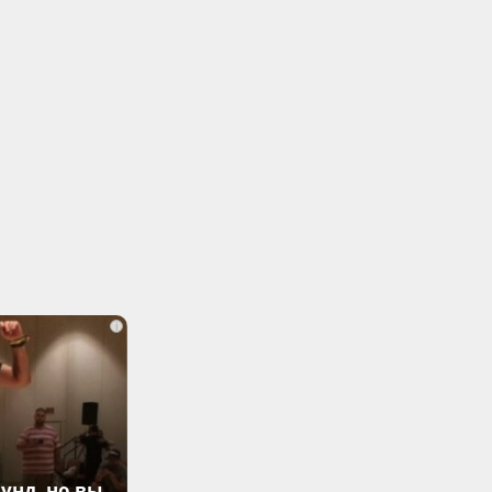
i
унд, но вы