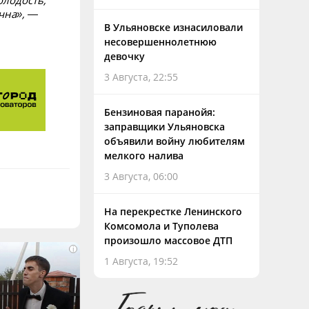
чна», —
В Ульяновске изнасиловали
несовершеннолетнюю
девочку
3 Августа, 22:55
Бензиновая паранойя:
заправщики Ульяновска
объявили войну любителям
мелкого налива
3 Августа, 06:00
На перекрестке Ленинского
Комсомола и Туполева
произошло массовое ДТП
i
1 Августа, 19:52