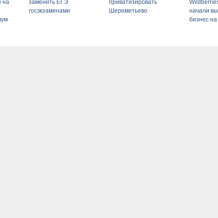
и на
заменить ЕГЭ
приватизировать
Wildberri
госэкзаменами
Шереметьево
начали вы
мум
бизнес на
сти