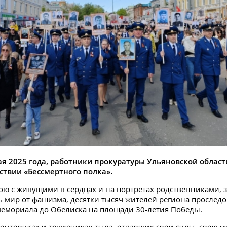
ая 2025 года, работники прокуратуры Ульяновской облас
ствии «Бессмертного полка».
ою с живущими в сердцах и на портретах родственниками
ь мир от фашизма, десятки тысяч жителей региона проследо
емориала до Обелиска на площади 30-летия Победы.
онтовиках и тружениках тыла, отдавших свои силы, свою м