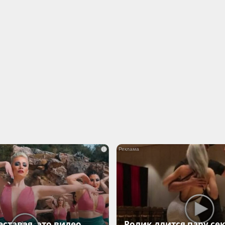
i
еставая, это видео
Ролик длится пару сек