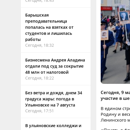
Сегодня, 18:43
Барышская
преподавательница
попалась на взятках от
студентов и лишилась
работы
Сегодня, 18:32
Бизнесмена Андрея Аладина
отдали под суд за сокрытие
48 млн от налоговой
Сегодня, 18:22
Сегодня, 9 м
Без ветра и дождя, днем 34
участие в ше
градуса жары: погода в
Ульяновске на 7 августа
В едином стр
Сегодня, 17:51
Родину и вес
Ленинского м
В ульяновские колледжи и
«Память о фр