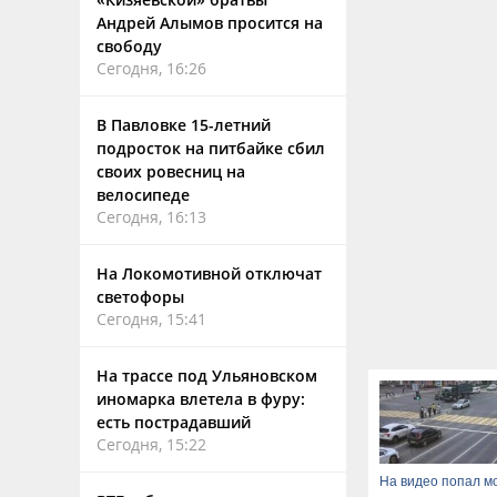
Андрей Алымов просится на
свободу
Сегодня, 16:26
В Павловке 15-летний
подросток на питбайке сбил
своих ровесниц на
велосипеде
Сегодня, 16:13
На Локомотивной отключат
светофоры
Сегодня, 15:41
На трассе под Ульяновском
иномарка влетела в фуру:
есть пострадавший
Сегодня, 15:22
На видео попал м