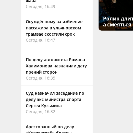
жара
Сегодня, 16:49
Ролик длит
Осуждённому за избиение
а смеяться
пассажира в ульяновском
трамвае скостили срок
Сегодня, 16:47
По делу авторитета Романа
Халимонова назначили дату
прений сторон
Сегодня, 16:35
Суд назначил заседание по
делу экс-министра спорта
Сергея Кузьмина
Сегодня, 16:32
Арестованный по делу
«Кизяевской» братвы