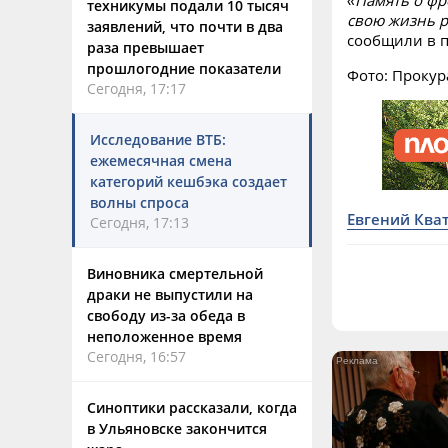
техникумы подали 10 тысяч
свою жизнь р
заявлений, что почти в два
сообщили в п
раза превышает
прошлогодние показатели
Фото: Прокур
Сегодня, 17:17
Исследование ВТБ:
ежемесячная смена
категорий кешбэка создает
волны спроса
Евгений Ква
Сегодня, 17:13
Виновника смертельной
драки не выпустили на
свободу из-за обеда в
неположенное время
Сегодня, 16:57
Синоптики рассказали, когда
в Ульяновске закончится