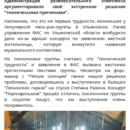
Администрация развлекательного комплекса
аргументировало своё экстренное решение
“техническими причинами”.
Напомним, что это не первые трудности, возникшие у
популярной панк-рок-группы в Ульяновске. Ранее
управление ФАС по Ульяновской области возбудило
дело из-за афиши концерта по заявлению местной
жительницы, которую возмутило название
музыкального коллектива.
Но поклонники группы считают, что “технические
трудности” и заявление в ФАС вызвано жесткими
протестными текстами группы. Несмотря на форс-
мажор с “Пятым солнцем” панки нашли решение
проблемы, договорившись о выступлении в бывших
“Ленинских горках” на спуске Степана Разина. Концерт
“Порнофильмов” прошёл отлично, поклонники группы
в соцсетях пишут, что им выступление очень
понравилось.