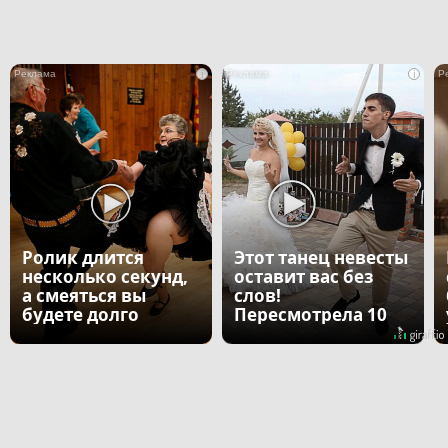
i
i
Ролик длится
Этот танец невесты
несколько секунд,
оставит вас без
а смеяться вы
слов!
будете долго
Пересмотрела 10
раз