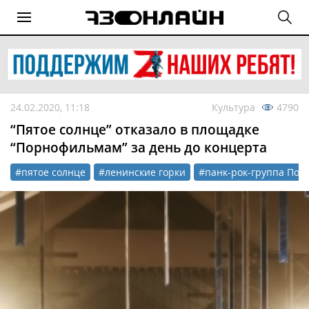
24.02.2020, 11:18
Культура
4790
“Пятое солнце” отказало в площадке
“Порнофильмам” за день до концерта
#пятое солнце
#ленинские горки
#панк-рок-группа По