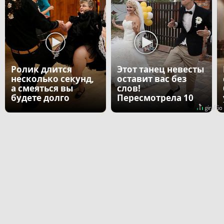
Ролик длится
Этот танец невесты
несколько секунд,
оставит вас без
а смеяться вы
слов!
будете долго
Пересмотрела 10
раз