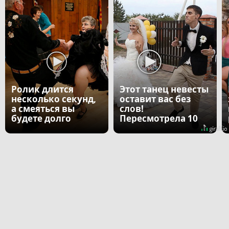
Ролик длится
Этот танец невесты
несколько секунд,
оставит вас без
а смеяться вы
слов!
будете долго
Пересмотрела 10
раз